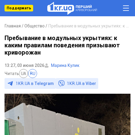
Поддержать
Главная
Общество
Пребывание в модульных укрытиях: к каким правилам поведения призывают криворожан
Пребывание в модульных укрытиях: к
каким правилам поведения призывают
криворожан
13:27, 03 июня 2026
Марина Кулик
Читать
UA
RU
1KR.UA в
Telegram
1KR.UA в
Viber