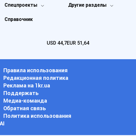
Спецпроекты
Другие разделы
Справочник
USD
44,7
EUR
51,64
Правила использования
Редакционная политика
Реклама на 1kr.ua
Поддержать
Медиа-команда
Обратная связь
Политика использования
АI