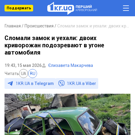
Поддержать
Главная
Происшествия
Сломали замок и уехали: двоих криворожан подозревают в угоне автомобиля
Сломали замок и уехали: двоих
криворожан подозревают в угоне
автомобиля
19:43, 15 мая 2026
Єлизавета Макарчева
Читать
UA
RU
1KR.UA в
Telegram
1KR.UA в
Viber