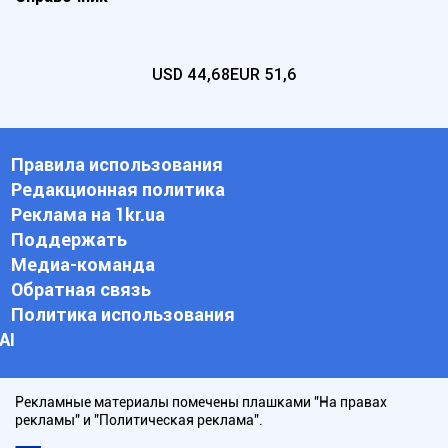
USD
44,68
EUR
51,6
Правила использования
Редакционная политика
Реклама на 1kr.ua
Поддержать
Медиа-команда
Обратная связь
Политика использования
АI
Рекламные материалы помечены плашками "На правах
рекламы" и "Политическая реклама".