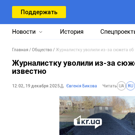
Поддержать
Новости
История
Спецпроект
Главная
Общество
Журналистку уволили из-за сюжета об 
Журналистку уволили из-за сюж
известно
12:02, 19 декабря 2025
Євгенія Бикова
Читать
UA
RU