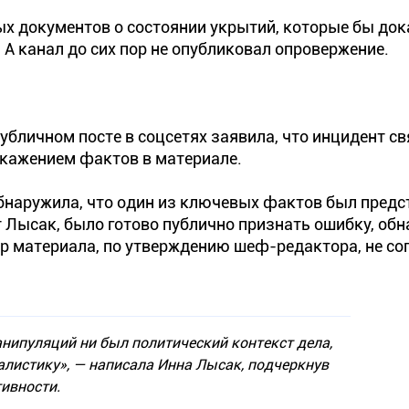
ых документов о состоянии укрытий, которые бы до
А канал до сих пор не опубликовал опровержение.
бличном посте в соцсетях заявила, что инцидент св
скажением фактов в материале.
обнаружила, что один из ключевых фактов был предс
т Лысак, было готово публично признать ошибку, об
р материала, по утверждению шеф-редактора, не со
ипуляций ни был политический контекст дела,
листику»,
— написала Инна Лысак, подчеркнув
ивности.