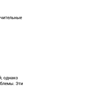
ачительные
й, однако
облемы. Эти