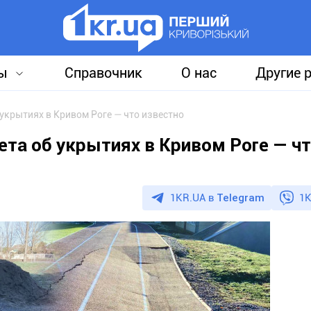
ы
Справочник
О нас
Другие 
укрытиях в Кривом Роге — что известно
ета об укрытиях в Кривом Роге — ч
1KR.UA в
Telegram
1K