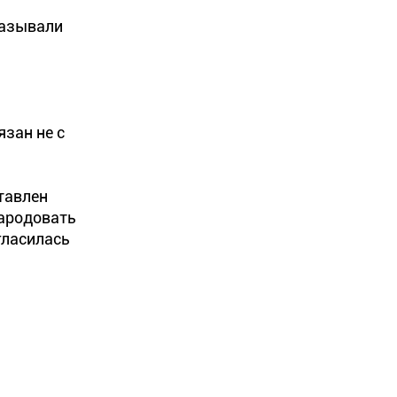
казывали
язан не с
тавлен
народовать
гласилась