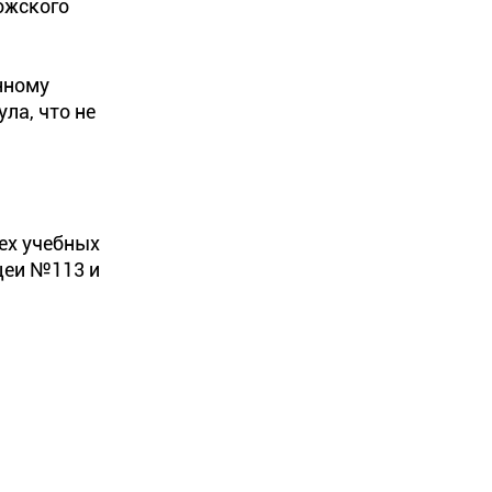
ожского
нному
ла, что не
ех учебных
цеи №113 и