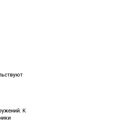
ельствуют
ружений. К
ники