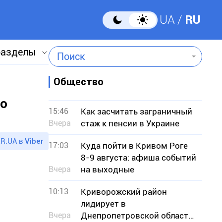
UA
RU
разделы
Поиск
Общество
то
15:46
Как засчитать заграничный
Вчера
стаж к пенсии в Украине
R.UA в
Viber
17:03
Куда пойти в Кривом Роге
8-9 августа: афиша событий
Вчера
на выходные
10:13
Криворожский район
лидирует в
Вчера
Днепропетровской области