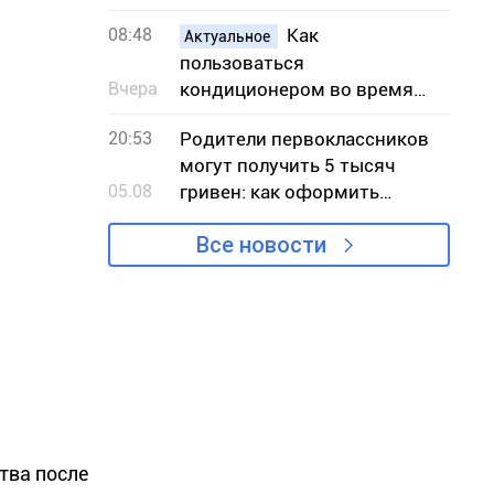
по количеству пожаров в
08:48
Как
экосистемах
Актуальное
пользоваться
Вчера
кондиционером во время
жары, чтобы снизить риск
20:53
Родители первоклассников
вынужденных отключений
могут получить 5 тысяч
света
05.08
гривен: как оформить
«Пакет школьника»
Все новости
тва после