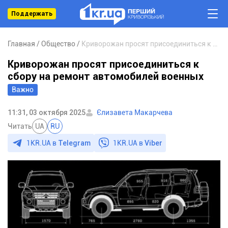
Поддержать
Главная
Общество
Криворожан просят присоединиться к сбору на ремонт автомобилей военных
Криворожан просят присоединиться к
сбору на ремонт автомобилей военных
Важно
11:31, 03 октября 2025
Єлизавета Макарчева
Читать
UA
RU
1KR.UA в
Telegram
1KR.UA в
Viber