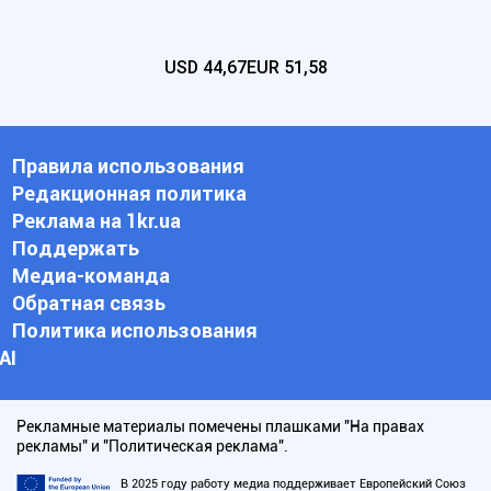
USD
44,67
EUR
51,58
Правила использования
Редакционная политика
Реклама на 1kr.ua
Поддержать
Медиа-команда
Обратная связь
Политика использования
АI
Рекламные материалы помечены плашками "На правах
рекламы" и "Политическая реклама".
В 2025 году работу медиа поддерживает Европейский Союз