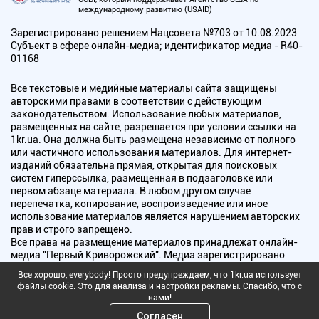
международному развитию (USAID)
Зарегистрировано решением Нацсовета №703 от 10.08.2023
Субъект в сфере онлайн-медиа; идентификатор медиа - R40-
01168
Все текстовые и медийные материалы сайта защищены
авторскими правами в соответствии с действующим
законодательством. Использование любых материалов,
размещенных на сайте, разрешается при условии ссылки на
1kr.ua. Она должна быть размещена независимо от полного
или частичного использования материалов. Для интернет-
изданий обязательна прямая, открытая для поисковых
систем гиперссылка, размещенная в подзаголовке или
первом абзаце материала. В любом другом случае
перепечатка, копирование, воспроизведение или иное
использование материалов является нарушением авторских
прав и строго запрещено.
Все права на размещение материалов принадлежат онлайн-
медиа "Первый Криворожский". Медиа зарегистрировано
Национальным советом Украины по вопросам телевидения и
Все хорошо, everybody! Просто предупреждаем, что 1kr.ua использует
радиовещания.
файлы cookie. Это для анализа и настройки рекламы. Спасибо, что с
нами!
Copyright © 2010 - 2026 Все права защищены
Согласен