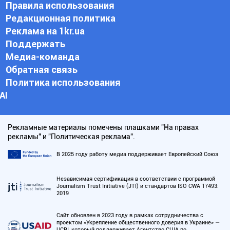
Правила использования
Редакционная политика
Реклама на 1kr.ua
Поддержать
Медиа-команда
Обратная связь
Политика использования
АI
Рекламные материалы помечены плашками "На правах
рекламы" и "Политическая реклама".
В 2025 году работу медиа поддерживает Европейский Союз
Независимая сертификация в соответствии с программой
Journalism Trust Initiative (JTI) и стандартов ISO CWA 17493:
2019
Сайт обновлен в 2023 году в рамках сотрудничества с
проектом «Укрепление общественного доверия в Украине» —
UCBI, который поддерживает Агентство США по