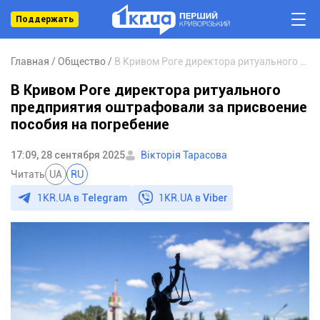
Поддержать
Главная
Общество
В Кривом Роге директора ритуального предприятия оштрафовали за присвоение пособия на погребение
В Кривом Роге директора ритуального
предприятия оштрафовали за присвоение
пособия на погребение
17:09, 28 сентября 2025
Вікторія Тарасова
Читать
UA
RU
1KR.UA в
Telegram
1KR.UA в
Viber