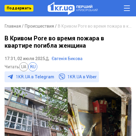
Поддержать
Главная
Происшествия
В Кривом Роге во время пожара в квартире погибла женщина
В Кривом Роге во время пожара в
квартире погибла женщина
17:31, 02 июля 2025
Євгенія Бикова
Читать
UA
RU
1KR.UA в
Telegram
1KR.UA в
Viber