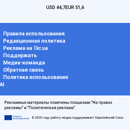
USD
44,7
EUR
51,6
Правила использования
Редакционная политика
Реклама на 1kr.ua
Поддержать
Медиа-команда
Обратная связь
Политика использования
АI
Рекламные материалы помечены плашками "На правах
рекламы" и "Политическая реклама".
В 2025 году работу медиа поддерживает Европейский Союз