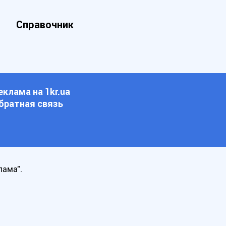
Справочник
еклама на 1kr.ua
братная связь
лама".