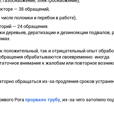
, газоснабжение, электроснабжение),
екторе — 38 обращений,
числе поломки и перебои в работе),
торий — 24 обращения.
и деревьев, дератизации и дезинсекции подвалов, 
омах.
ак положительный, так и отрицательный опыт обрабо
 обращения обрабатываются своевременно: иногда
таточное внимание к жалобам или повторное возник
вторно обращаться из-за продления сроков устране
ривого Рога
прорвало трубу,
из-за чего затопило по