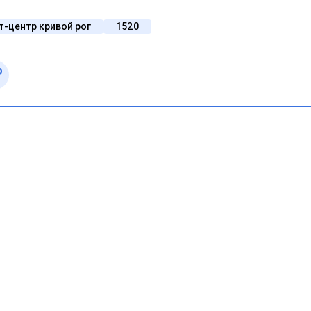
т-центр кривой рог
1520