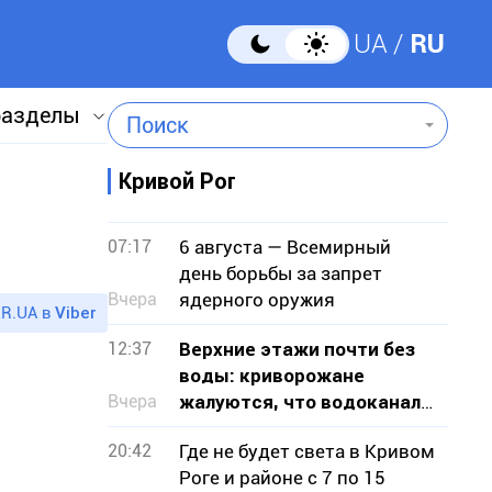
UA
RU
разделы
Поиск
Кривой Рог
07:17
6 августа — Всемирный
день борьбы за запрет
Вчера
ядерного оружия
R.UA в
Viber
12:37
Верхние этажи почти без
воды: криворожане
Вчера
жалуются, что водоканал
не признает проблему
20:42
Где не будет света в Кривом
Роге и районе с 7 по 15