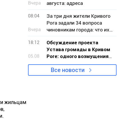
Вчера
августа: адреса
08:04
За три дня жители Кривого
Рога задали 34 вопроса
Вчера
чиновникам города: что их
беспокоило
18:12
Обсуждение проекта
Устава громады в Кривом
05.08
Роге: одного возмущения
мало, нужно действовать
Все новости
уги жильцам
в,
и.