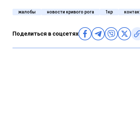
жалобы
новости кривого рога
1кр
контак
Поделиться в соцсетях