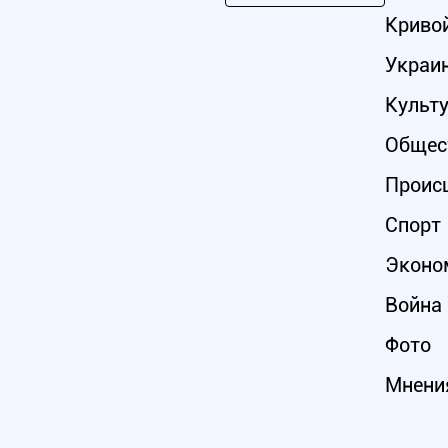
Кривой
Украи
Культ
Общес
Проис
Спорт
Эконо
Война 
Фото
Мнени