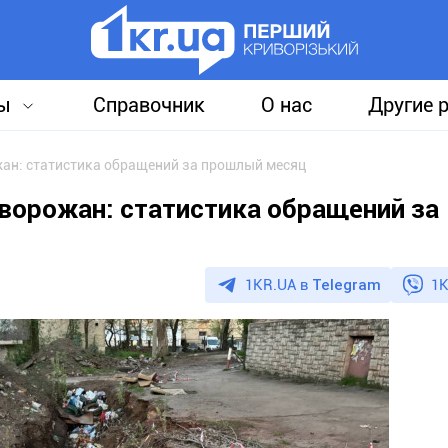
ы
Справочник
О нас
Другие 
жан: статистика обращений за прошлый месяц
иворожан: статистика обращений за
1KR.UA в
Telegram
1K