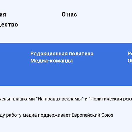
ия
О нас
ество
Редакционная политика
Р
Медиа-команда
О
ены плашками "На правах рекламы" и "Политическая рек
оду работу медиа поддерживает Европейский Союз