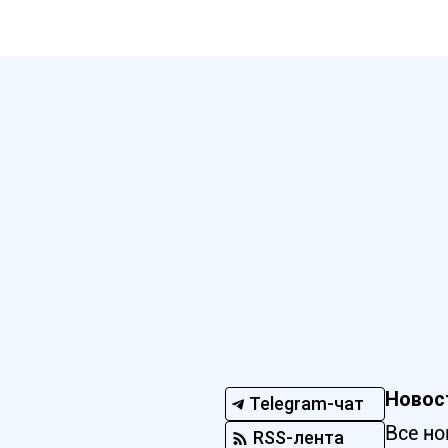
Новос
Telegram-чат
Все но
RSS-лента