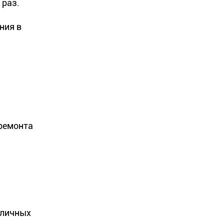
 раз.
ния в
ремонта
зличных