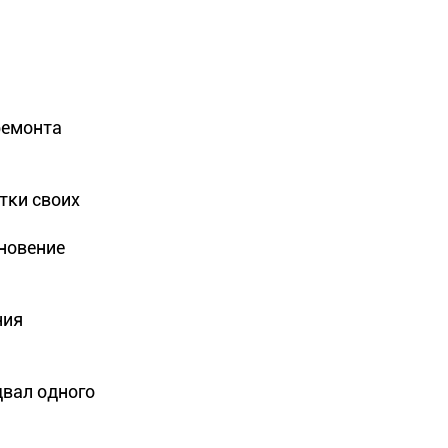
ремонта
тки своих
новение
ния
двал одного