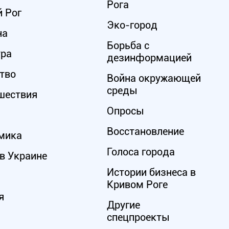
Рога
 Рог
Эко-город
на
Борьба с
ура
дезинформацией
тво
Война окружающей
среды
шествия
Опросы
Восстановление
мика
Голоса города
в Украине
Истории бизнеса в
Кривом Роге
я
Другие
спецпроекты