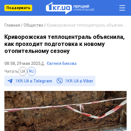
Поддержать
Главная
Общество
Криворожская теплоцентраль объяснила, как проходит подготовка к новому отопительному сезону
Криворожская теплоцентраль объяснила,
как проходит подготовка к новому
отопительному сезону
08:58, 29 мая 2025
Євгенія Бикова
Читать
UA
RU
1KR.UA в
Telegram
1KR.UA в
Viber