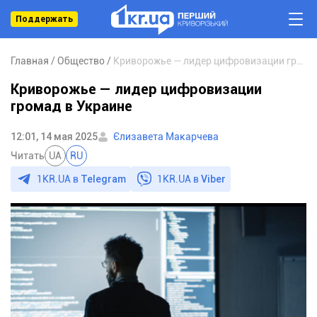
Поддержать
Главная
Общество
Криворожье — лидер цифровизации громад в Украине
Криворожье — лидер цифровизации
громад в Украине
12:01, 14 мая 2025
Єлизавета Макарчева
Читать
UA
RU
1KR.UA в
Telegram
1KR.UA в
Viber