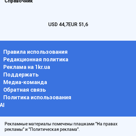
Справочник
USD
44,7
EUR
51,6
Правила использования
Редакционная политика
Реклама на 1kr.ua
Поддержать
Медиа-команда
Обратная связь
Политика использования
АI
Рекламные материалы помечены плашками "На правах
рекламы" и "Политическая реклама".