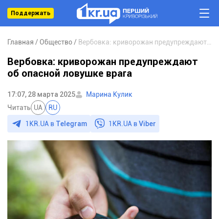
Поддержать
Главная
Общество
Вербовка: криворожан предупреждают об опасной ловушке врага
Вербовка: криворожан предупреждают
об опасной ловушке врага
17:07, 28 марта 2025
Марина Кулик
Читать
UA
RU
1KR.UA в
Telegram
1KR.UA в
Viber