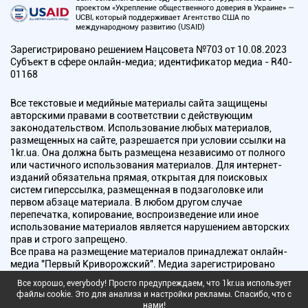
проектом «Укрепление общественного доверия в Украине» —
UCBI, который поддерживает Агентство США по
международному развитию (USAID)
Зарегистрировано решением Нацсовета №703 от 10.08.2023
Субъект в сфере онлайн-медиа; идентификатор медиа - R40-
01168
Все текстовые и медийные материалы сайта защищены
авторскими правами в соответствии с действующим
законодательством. Использование любых материалов,
размещенных на сайте, разрешается при условии ссылки на
1kr.ua. Она должна быть размещена независимо от полного
или частичного использования материалов. Для интернет-
изданий обязательна прямая, открытая для поисковых
систем гиперссылка, размещенная в подзаголовке или
первом абзаце материала. В любом другом случае
перепечатка, копирование, воспроизведение или иное
использование материалов является нарушением авторских
прав и строго запрещено.
Все права на размещение материалов принадлежат онлайн-
медиа "Первый Криворожский". Медиа зарегистрировано
Национальным советом Украины по вопросам телевидения и
Все хорошо, everybody! Просто предупреждаем, что 1kr.ua использует
радиовещания.
файлы cookie. Это для анализа и настройки рекламы. Спасибо, что с
нами!