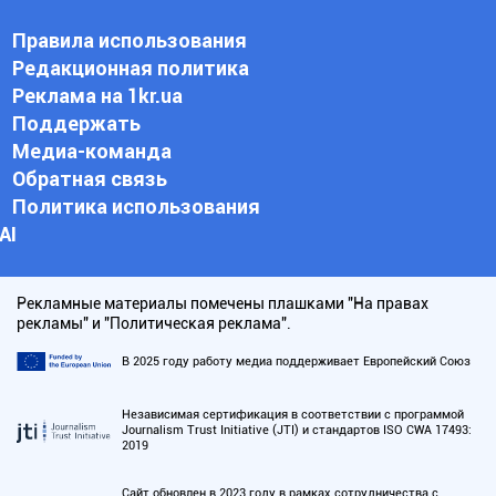
Правила использования
Редакционная политика
Реклама на 1kr.ua
Поддержать
Медиа-команда
Обратная связь
Политика использования
АI
Рекламные материалы помечены плашками "На правах
рекламы" и "Политическая реклама".
В 2025 году работу медиа поддерживает Европейский Союз
Независимая сертификация в соответствии с программой
Journalism Trust Initiative (JTI) и стандартов ISO CWA 17493:
2019
Сайт обновлен в 2023 году в рамках сотрудничества с