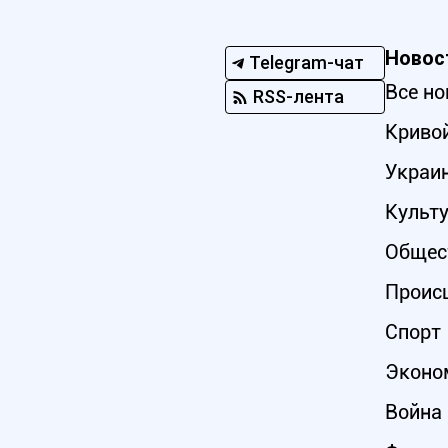
Новос
Telegram-чат
Все но
RSS-лента
Кривой
Украи
Культ
Общес
Проис
Спорт
Эконо
Война 