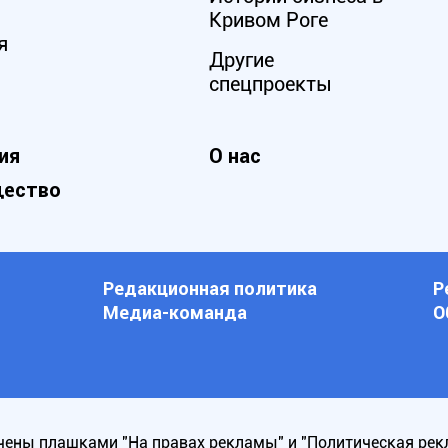
Кривом Роге
я
Другие
спецпроекты
ия
О нас
ество
Редакционная политика
Р
Медиа-команда
О
ены плашками "На правах рекламы" и "Политическая рек