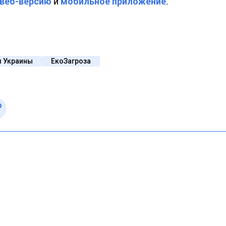
веб-версию
и
мобильное приложение
.
я Украины
ЕкоЗагроза