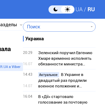
UA
RU
разделы
Поиск
Украина
лала
20:29
Зеленский поручил Евгению
Хмаре временно исполнять
16.07
обязанности министра
R.UA в
Viber
обороны
14:43
В Украине в
Актуальное
двадцатый раз продлили
14.07
военное положение и
мобилизацию: на какой срок
16:04
В «Дії» стартовало
голосование за почтовую