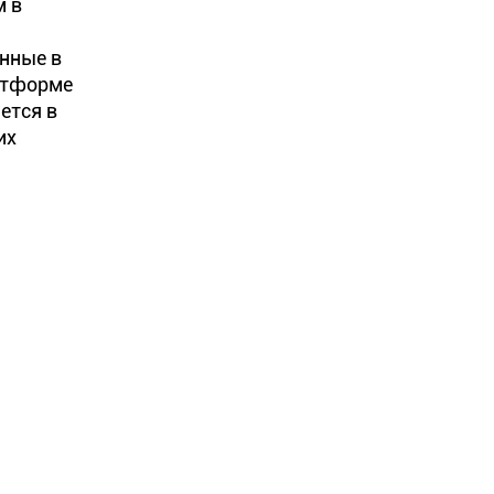
м в
я
анные в
латформе
ется в
их