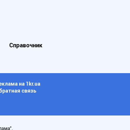
Справочник
еклама на 1kr.ua
братная связь
лама".