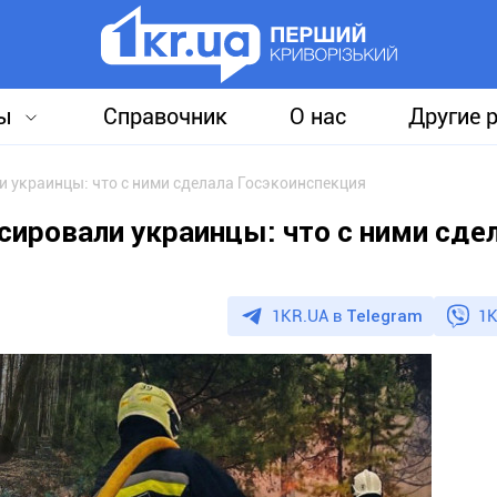
ы
Справочник
О нас
Другие 
 украинцы: что с ними сделала Госэкоинспекция
сировали украинцы: что с ними сде
1KR.UA в
Telegram
1K