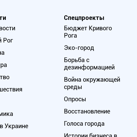
ти
Спецпроекты
вости
Бюджет Кривого
Рога
 Рог
Эко-город
на
Борьба с
ура
дезинформацией
тво
Война окружающей
среды
шествия
Опросы
Восстановление
мика
Голоса города
в Украине
Истории бизнеса в