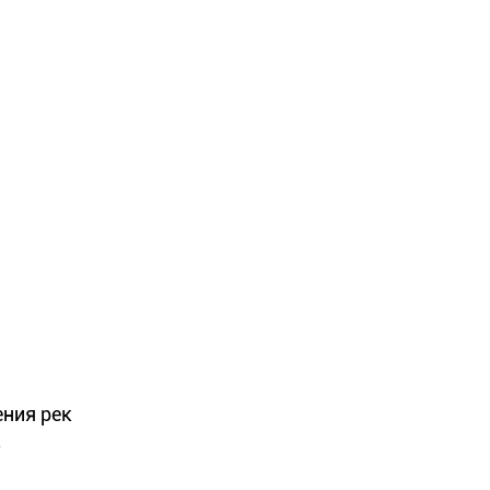
ения рек
.