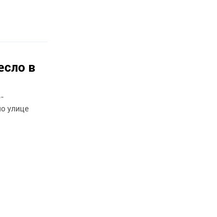
есло в
-
по улице