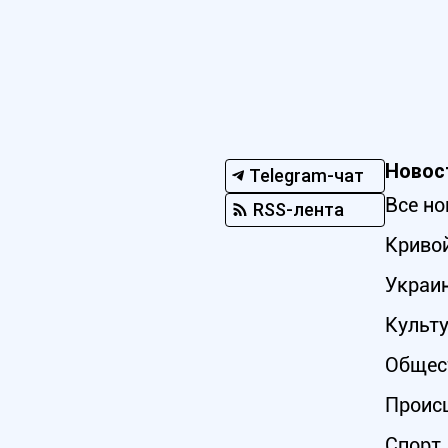
Новос
Telegram-чат
Все но
RSS-лента
Кривой
Украи
Культ
Общес
Проис
Спорт