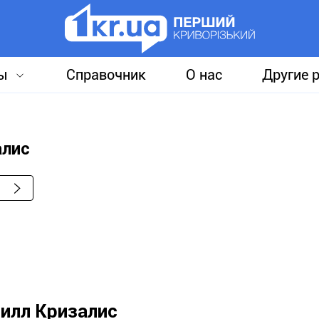
ы
Справочник
О нас
Другие 
алис
илл Кризалис