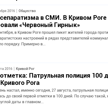
ября 2016
Общество
сепаратизма в СМИ. В Кривом Роге
ровали «Червоный Гирнык»
м Роге прошел пикет жителей города против, как они
паратистских настроений в рядах представителей коммуна
по порядку. Примерно в...
ста 2016
Кривой Рог
отметка: Патрульная полиция 100 д
Кривого Рога
день настал, именно сегодня, 27 августа, патрульная полиц
сь до своей первой отметки в 100 дней. По случаю такой, х
руглой даты в главном...