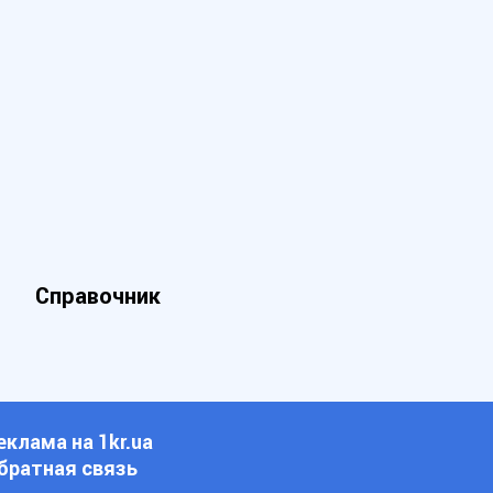
Справочник
еклама на 1kr.ua
братная связь