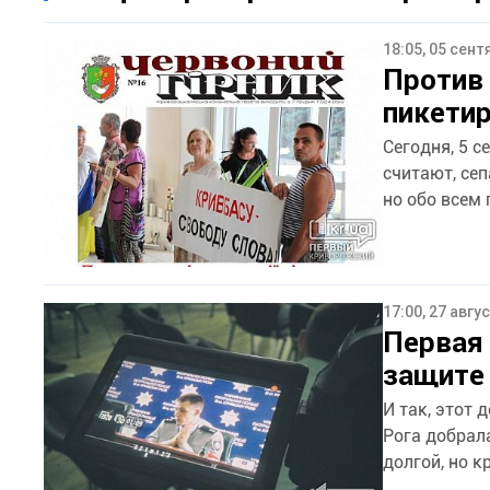
18:05, 05 сент
Против 
пикети
Сегодня, 5 сентября, в Криво
считают, се
но обо всем 
17:00, 27 авгу
Первая 
защите 
И так, этот 
Рога добрала
долгой, но к