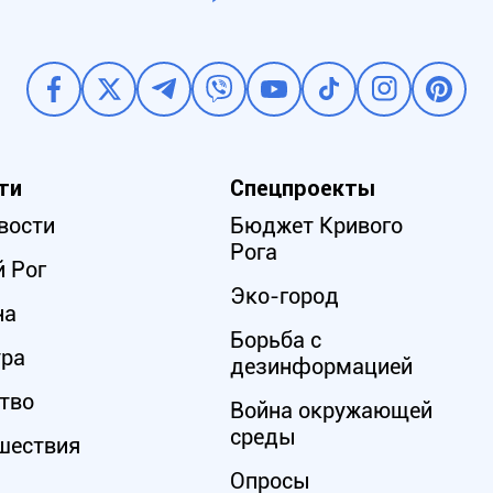
ти
Спецпроекты
вости
Бюджет Кривого
Рога
 Рог
Эко-город
на
Борьба с
ура
дезинформацией
тво
Война окружающей
среды
шествия
Опросы