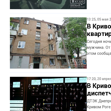
13:25, 05 мая 
В Криво
квартир
Сегодня ноч
мужчина. От
этом сообщае
17:20, 20 апре
В Крив
диспет
ДТЭК Днепро
Кривом Роге