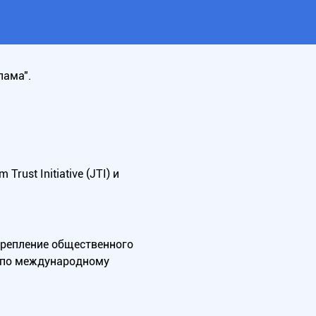
лама".
ust Initiative (JTI) и
крепление общественного
А по международному