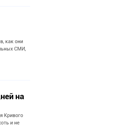
льных СМИ,
ней на
ия Кривого
оть и не