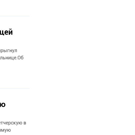
щей
прыгнул
ольнице.Об
ую
етчерскую в
рямую