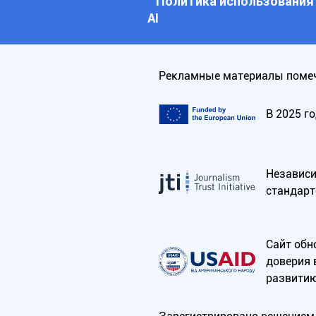
Политика использования
АI
Рекламные материалы помеч
В 2025 г
Независим
стандарт
Сайт обн
доверия 
развитию