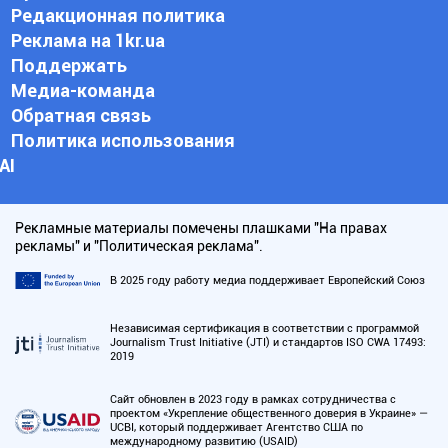
Редакционная политика
Реклама на 1kr.ua
Поддержать
Медиа-команда
Обратная связь
Политика использования
АI
Рекламные материалы помечены плашками "На правах
рекламы" и "Политическая реклама".
В 2025 году работу медиа поддерживает Европейский Союз
Независимая сертификация в соответствии с программой
Journalism Trust Initiative (JTI) и стандартов ISO CWA 17493:
2019
Сайт обновлен в 2023 году в рамках сотрудничества с
проектом «Укрепление общественного доверия в Украине» —
UCBI, который поддерживает Агентство США по
международному развитию (USAID)