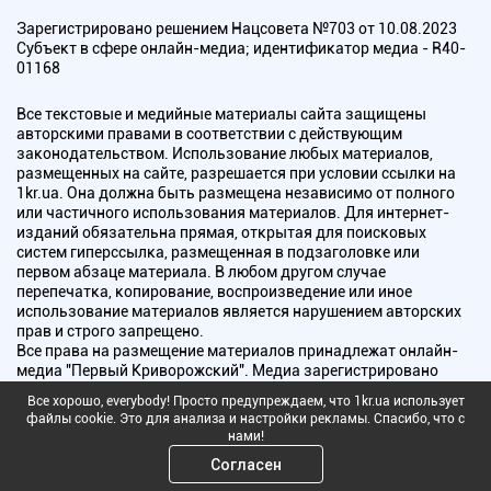
Зарегистрировано решением Нацсовета №703 от 10.08.2023
Субъект в сфере онлайн-медиа; идентификатор медиа - R40-
01168
Все текстовые и медийные материалы сайта защищены
авторскими правами в соответствии с действующим
законодательством. Использование любых материалов,
размещенных на сайте, разрешается при условии ссылки на
1kr.ua. Она должна быть размещена независимо от полного
или частичного использования материалов. Для интернет-
изданий обязательна прямая, открытая для поисковых
систем гиперссылка, размещенная в подзаголовке или
первом абзаце материала. В любом другом случае
перепечатка, копирование, воспроизведение или иное
использование материалов является нарушением авторских
прав и строго запрещено.
Все права на размещение материалов принадлежат онлайн-
медиа "Первый Криворожский". Медиа зарегистрировано
Национальным советом Украины по вопросам телевидения и
Все хорошо, everybody! Просто предупреждаем, что 1kr.ua использует
радиовещания.
файлы cookie. Это для анализа и настройки рекламы. Спасибо, что с
нами!
Copyright © 2010 - 2026 Все права защищены
Согласен