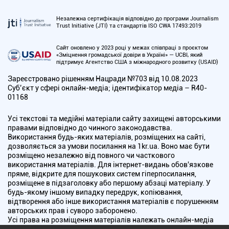
Незалежна сертифікація відповідно до програми Journalism
Trust Initiative (JTI) та стандартів ISO CWA 17493:2019
Сайт оновлено у 2023 році у межах співпраці з проєктом
«Зміцнення громадської довіри в Україні» — UCBI, який
підтримує Агентство США з міжнародного розвитку (USAID)
Зареєстровано рішенням Нацради №703 від 10.08.2023
Cуб’єкт у сфері онлайн-медіа; ідентифікатор медіа – R40-
01168
Усі текстові та медійні матеріали сайту захищені авторськими
правами відповідно до чинного законодавства.
Використання будь-яких матеріалів, розміщених на сайті,
дозволяється за умови посилання на 1kr.ua. Воно має бути
розміщено незалежно від повного чи часткового
використання матеріалів. Для інтернет-видань обов'язкове
пряме, відкрите для пошукових систем гіперпосилання,
розміщене в підзаголовку або першому абзаці матеріалу. У
будь-якому іншому випадку передрук, копіювання,
відтворення або інше використання матеріалів є порушенням
авторських прав і суворо заборонено.
Усі права на розміщення матеріалів належать онлайн-медіа