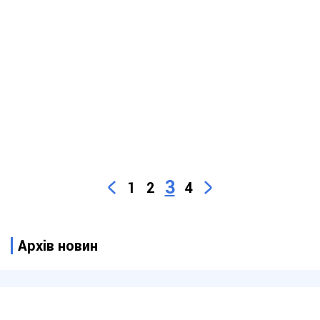
3
1
2
4
Архів новин