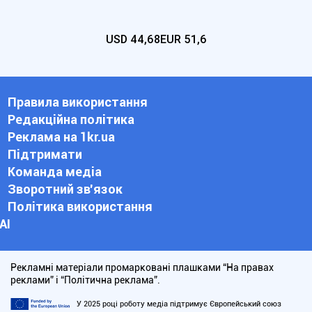
USD
44,68
EUR
51,6
Правила використання
Редакційна політика
Реклама на 1kr.ua
Підтримати
Команда медіа
Зворотний зв'язок
Політика використання
АІ
Рекламні матеріали промарковані плашками “На правах
реклами” і “Політична реклама”.
У 2025 році роботу медіа підтримує Європейський союз