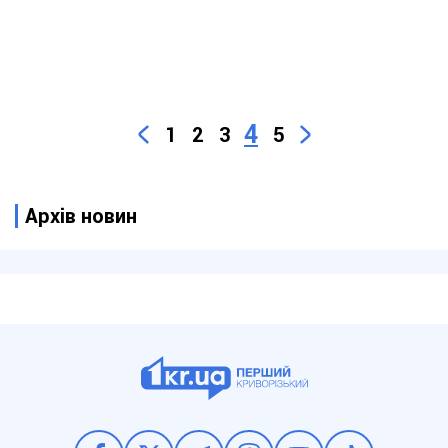
4
1
2
3
5
Архів новин