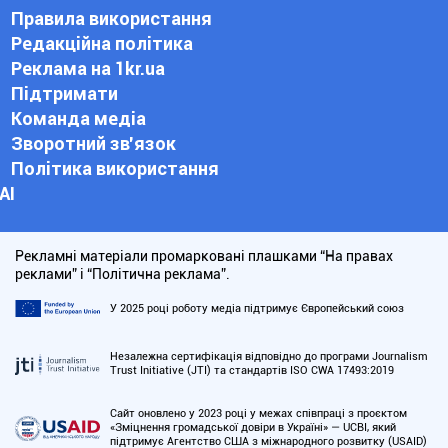
Правила використання
Редакційна політика
Реклама на 1kr.ua
Підтримати
Команда медіа
Зворотний зв'язок
Політика використання
АІ
Рекламні матеріали промарковані плашками “На правах
реклами” і “Політична реклама”.
У 2025 році роботу медіа підтримує Європейський союз
Незалежна сертифікація відповідно до програми Journalism
Trust Initiative (JTI) та стандартів ISO CWA 17493:2019
Сайт оновлено у 2023 році у межах співпраці з проєктом
«Зміцнення громадської довіри в Україні» — UCBI, який
підтримує Агентство США з міжнародного розвитку (USAID)