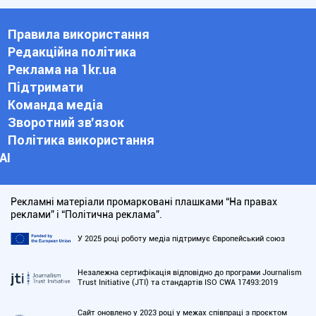
Правила використання
Редакційна політика
Реклама на 1kr.ua
Підтримати
Команда медіа
Зворотний зв'язок
Політика використання
АІ
Рекламні матеріали промарковані плашками “На правах
реклами” і “Політична реклама”.
У 2025 році роботу медіа підтримує Європейський союз
Незалежна сертифікація відповідно до програми Journalism
Trust Initiative (JTI) та стандартів ISO CWA 17493:2019
Сайт оновлено у 2023 році у межах співпраці з проєктом