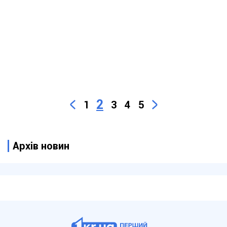
2
1
3
4
5
Архів новин