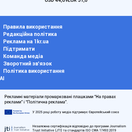
USD
44,69
EUR
51,6
Правила використання
Редакційна політика
Реклама на 1kr.ua
Підтримати
Команда медіа
Зворотний зв'язок
Політика використання
АІ
Рекламні матеріали промарковані плашками “На правах
реклами” і “Політична реклама”.
У 2025 році роботу медіа підтримує Європейський союз
Незалежна сертифікація відповідно до програми Journalism
Trust Initiative (JTI) та стандартів ISO CWA 17493:2019