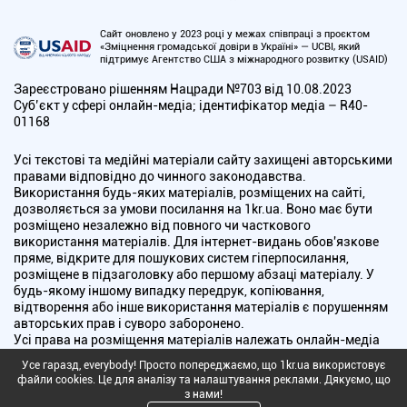
Сайт оновлено у 2023 році у межах співпраці з проєктом
«Зміцнення громадської довіри в Україні» — UCBI, який
підтримує Агентство США з міжнародного розвитку (USAID)
Зареєстровано рішенням Нацради №703 від 10.08.2023
Cуб’єкт у сфері онлайн-медіа; ідентифікатор медіа – R40-
01168
Усі текстові та медійні матеріали сайту захищені авторськими
правами відповідно до чинного законодавства.
Використання будь-яких матеріалів, розміщених на сайті,
дозволяється за умови посилання на 1kr.ua. Воно має бути
розміщено незалежно від повного чи часткового
використання матеріалів. Для інтернет-видань обов'язкове
пряме, відкрите для пошукових систем гіперпосилання,
розміщене в підзаголовку або першому абзаці матеріалу. У
будь-якому іншому випадку передрук, копіювання,
відтворення або інше використання матеріалів є порушенням
авторських прав і суворо заборонено.
Усі права на розміщення матеріалів належать онлайн-медіа
"Перший Криворізький". Медіа зареєстроване Національною
Усе гаразд, everybody! Просто попереджаємо, що 1kr.ua використовує
радою України з питань телебачення і радіомовлення.
файли cookies. Це для аналізу та налаштування реклами. Дякуємо, що
з нами!