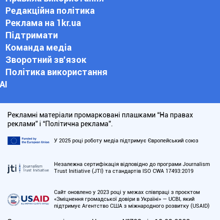
Редакційна політика
Реклама на 1kr.ua
Підтримати
Команда медіа
Зворотний зв'язок
Політика використання
АІ
Рекламні матеріали промарковані плашками “На правах
реклами” і “Політична реклама”.
У 2025 році роботу медіа підтримує Європейський союз
Незалежна сертифікація відповідно до програми Journalism
Trust Initiative (JTI) та стандартів ISO CWA 17493:2019
Сайт оновлено у 2023 році у межах співпраці з проєктом
«Зміцнення громадської довіри в Україні» — UCBI, який
підтримує Агентство США з міжнародного розвитку (USAID)