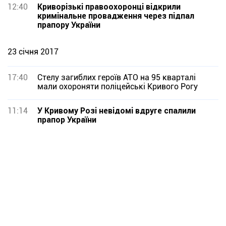
12:40
Криворізькі правоохоронці відкрили
кримінальне провадження через підпал
прапору України
23 січня 2017
17:40
Стелу загиблих героїв АТО на 95 кварталі
мали охороняти поліцейські Кривого Рогу
11:14
У Кривому Розі невідомі вдруге спалили
прапор України