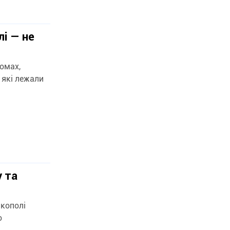
і — не
омах,
 які лежали
 та
ікополі
о