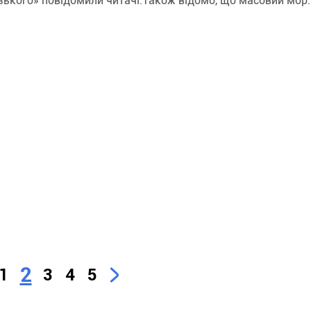
зького» повідомили читачі.Також відомо, що масовий мор..
2
1
3
4
5