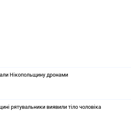
ували Нікопольщину дронами
щині рятувальники виявили тіло чоловіка