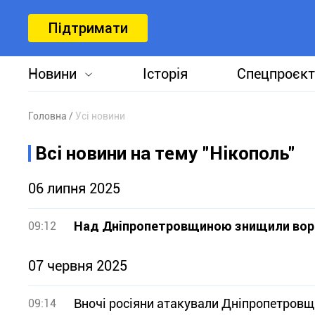
Підтримати
Новини
Історія
Спецпроєкт
Головна
Усі новини
Всі новини на тему "Нікополь"
06 липня 2025
Над Дніпропетровщиною знищили вор
09:12
07 червня 2025
Вночі росіяни атакували Дніпропетровщи
09:14