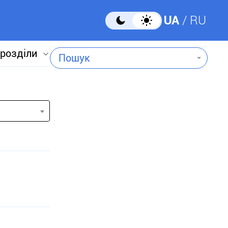
UA
RU
 розділи
Пошук