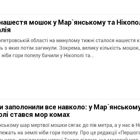
нашестя мошок у Мар`янському та Нікопол
лія
опетровській області на минулому тижні сталося нашестя к
ь з яких потім загинули. Зокрема, велику кількість мошок,
 ніби гори попелу бачили у Нікополі та...
 заполонили все навколо: у Мар`янському
олі стався мор комах
нському шар мертвої мошки сягає до пів метра, а у нас в Н
лежать на землі ніби гори попелу. Про це редакції «Першог