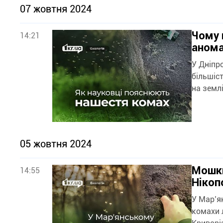
07 жовтня 2024
Чому 
14:21
анома
У Дніпр
більшіст
на землі
05 жовтня 2024
Мошки
14:55
Нікоп
У Мар’я
комахи 