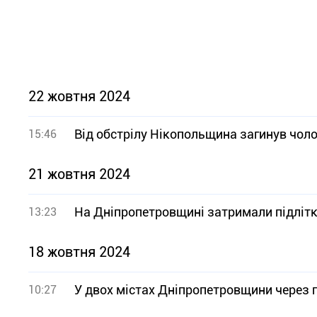
22 жовтня 2024
Від обстрілу Нікопольщина загинув чоло
15:46
21 жовтня 2024
На Дніпропетровщині затримали підліткі
13:23
18 жовтня 2024
У двох містах Дніпропетровщини через 
10:27