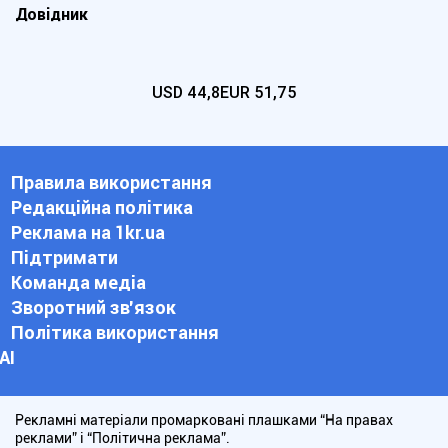
Довідник
USD
44,8
EUR
51,75
Правила використання
Редакційна політика
Реклама на 1kr.ua
Підтримати
Команда медіа
Зворотний зв'язок
Політика використання
АІ
Рекламні матеріали промарковані плашками “На правах
реклами” і “Політична реклама”.