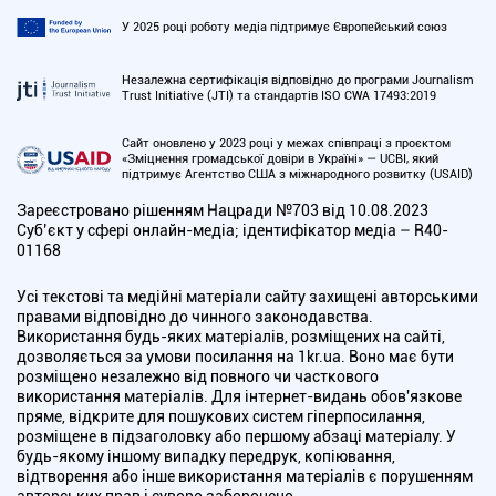
У 2025 році роботу медіа підтримує Європейський союз
Незалежна сертифікація відповідно до програми Journalism
Trust Initiative (JTI) та стандартів ISO CWA 17493:2019
Сайт оновлено у 2023 році у межах співпраці з проєктом
«Зміцнення громадської довіри в Україні» — UCBI, який
підтримує Агентство США з міжнародного розвитку (USAID)
Зареєстровано рішенням Нацради №703 від 10.08.2023
Cуб’єкт у сфері онлайн-медіа; ідентифікатор медіа – R40-
01168
Усі текстові та медійні матеріали сайту захищені авторськими
правами відповідно до чинного законодавства.
Використання будь-яких матеріалів, розміщених на сайті,
дозволяється за умови посилання на 1kr.ua. Воно має бути
розміщено незалежно від повного чи часткового
використання матеріалів. Для інтернет-видань обов'язкове
пряме, відкрите для пошукових систем гіперпосилання,
розміщене в підзаголовку або першому абзаці матеріалу. У
будь-якому іншому випадку передрук, копіювання,
відтворення або інше використання матеріалів є порушенням