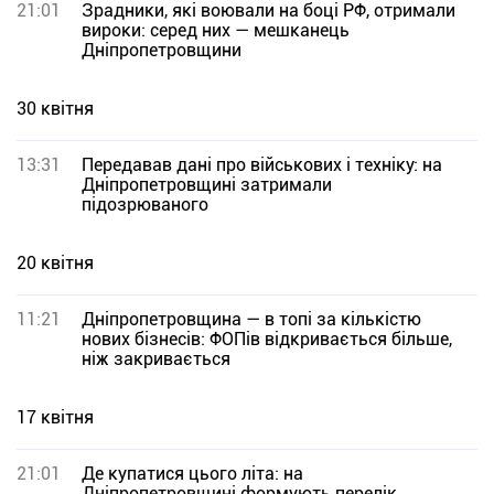
21:01
Зрадники, які воювали на боці РФ, отримали
вироки: серед них — мешканець
Дніпропетровщини
30 квітня
13:31
Передавав дані про військових і техніку: на
Дніпропетровщині затримали
підозрюваного
20 квітня
11:21
Дніпропетровщина — в топі за кількістю
нових бізнесів: ФОПів відкривається більше,
ніж закривається
17 квітня
21:01
Де купатися цього літа: на
Дніпропетровщині формують перелік