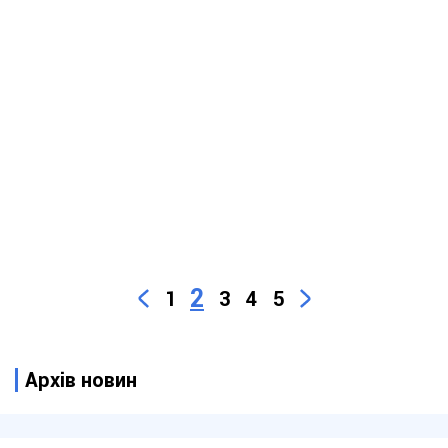
2
1
3
4
5
Архів новин