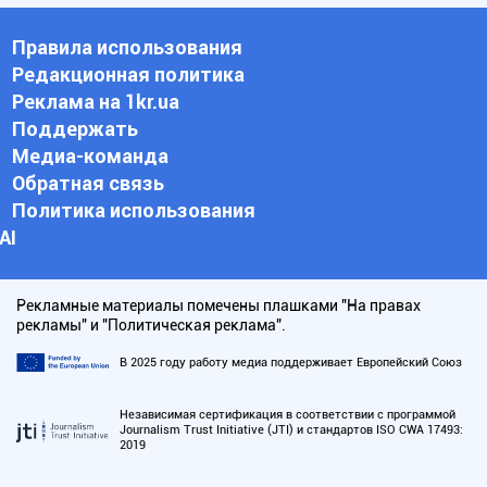
Правила использования
Редакционная политика
Реклама на 1kr.ua
Поддержать
Медиа-команда
Обратная связь
Политика использования
АI
Рекламные материалы помечены плашками "На правах
рекламы" и "Политическая реклама".
В 2025 году работу медиа поддерживает Европейский Союз
Независимая сертификация в соответствии с программой
Journalism Trust Initiative (JTI) и стандартов ISO CWA 17493:
2019