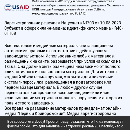
Сайт обновлен в 2023 году в рамках сотрудничества с
проектом «Укрепление общественного доверия в Украине» —
UCBI, который поддерживает Агентство США по
международному развитию (USAID)
Зарегистрировано решением Нацсовета №703 от 10.08.2023
Субъект в сфере онлайн-медиа; идентификатор медиа - R40-
01168
Все текстовые и медийные материалы сайта защищены
авторскими правами в соответствии с действующим
законодательством. Использование любых материалов,
размещенных на сайте, разрешается при условии ссылки на
1kr.ua. Она должна быть размещена независимо от полного
или частичного использования материалов. Для интернет-
изданий обязательна прямая, открытая для поисковых
систем гиперссылка, размещенная в подзаголовке или
первом абзаце материала. В любом другом случае
перепечатка, копирование, воспроизведение или иное
использование материалов является нарушением авторских
прав и строго запрещено.
Все права на размещение материалов принадлежат онлайн-
медиа "Первый Криворожский". Медиа зарегистрировано
Национальным советом Украины по вопросам телевидения и
Все хорошо, everybody! Просто предупреждаем, что 1kr.ua использует
радиовещания.
файлы cookie. Это для анализа и настройки рекламы. Спасибо, что с