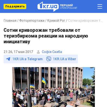
Поддержать
Главная
Фоторепортажи
Кривой Рог
Сотни криворожан требовали от теризбиркома реакции на народную инициативу
Сотни криворожан требовали от
теризбиркома реакции на народную
инициативу
21:26, 17 мая 2017
Софія Скиба
1KR.UA в
Telegram
1KR.UA в
Viber