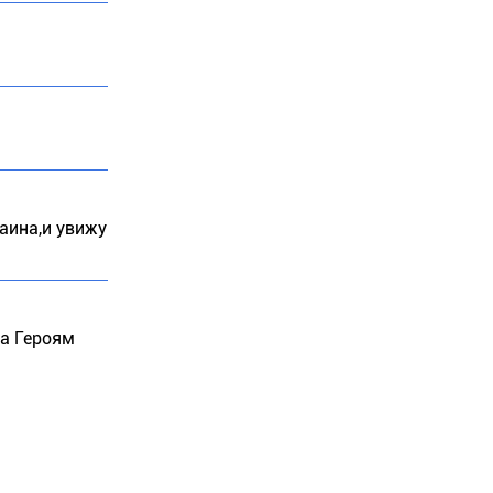
аина,и увижу
ва Героям