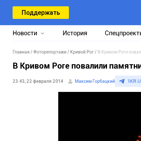
Поддержать
Новости
История
Спецпроект
Главная
Фоторепортажи
Кривой Рог
В Кривом Роге пова
В Кривом Роге повалили памятн
1KR.U
23:43, 22 февраля 2014
Максим Горбацкий