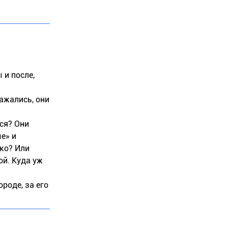
 и после,
ажались, они
ся? Они
е» и
ко? Или
ой. Куда уж
роде, за его