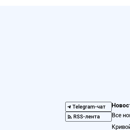
Новос
Telegram-чат
Все но
RSS-лента
Кривой