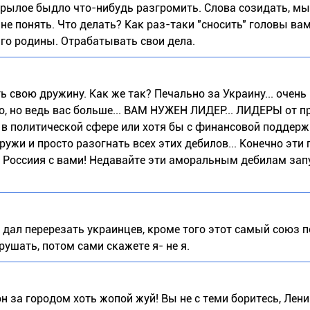
рылое быдло что-нибудь разгромить. Слова созидать, мы
 понять. Что делать? Как раз-таки "сносить" головы вам.
лаго родины. Отрабатывать свои дела.
 свою дружину. Как же так? Печально за Украину... очень 
о, но ведь вас больше... ВАМ НУЖЕН ЛИДЕР... ЛИДЕРЫ от 
 в политической сфере или хотя бы с финансовой поддерж
жи и просто разогнать всех этих дебилов... Конечно эти
м Россиия с вами! Недавайте эти аморальным дебилам запу
е дал перерезать украинцев, кроме того этот самый союз 
ушать, потом сами скажете я- не я.
 за городом хоть жопой жуй! Вы не с теми боритесь, Лени