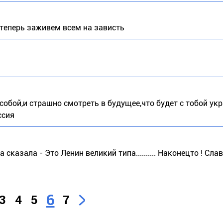
 теперь заживем всем на зависть
обой,и страшно смотреть в будущее,что будет с тобой укр
ссия
сказала - Это Ленин великий типа.......... Наконецто ! Сла
6
3
4
5
7