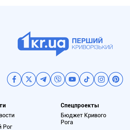
ти
Спецпроекты
вости
Бюджет Кривого
Рога
 Рог