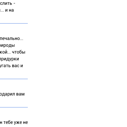
слить -
.. и на
печально...
природы
кой... чтобы
 придурки
гать вас и
подарил вам
н тебе уже не