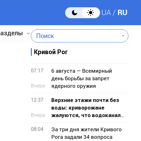
UA
RU
разделы
Поиск
Кривой Рог
в
07:17
6 августа — Всемирный
день борьбы за запрет
Вчера
ядерного оружия
12:37
Верхние этажи почти без
воды: криворожане
Вчера
жалуются, что водоканал
не признает проблему
08:04
За три дня жители Кривого
Рога задали 34 вопроса