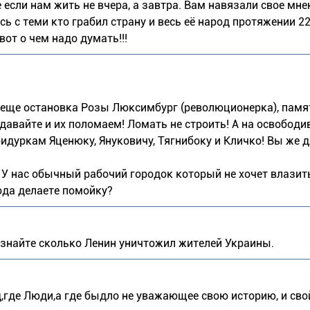
 если нам жить не вчера, а завтра. Вам навязали свое мне
сь с теми кто грабил страну и весь её народ протяжении 22
вот о чем надо думать!!!
ть еще остановка Розы Люксимбург (революционерка), пам
давайте и их поломаем! Ломать не строить! А на освобод
дуркам Яценюку, Януковичу, Тягнибоку и Кличко! Вы же д
о. У нас обычный рабочий городок который не хочет влазить
рода делаете помойку?
 узнайте сколько Ленин уничтожил жителей Украины.
де Люди,а где быдло не уважающее свою историю, и сво