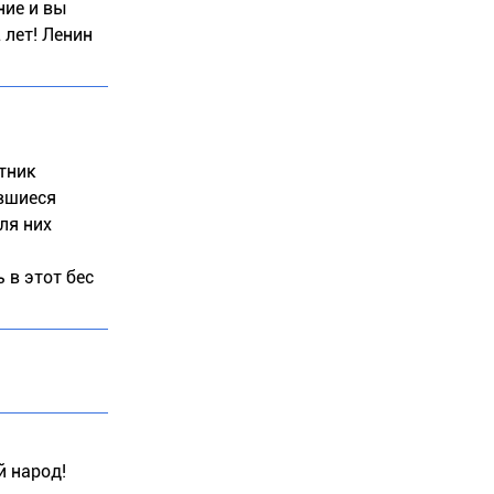
ние и вы
 лет! Ленин
ятник
ившиеся
ля них
 в этот бес
й народ!