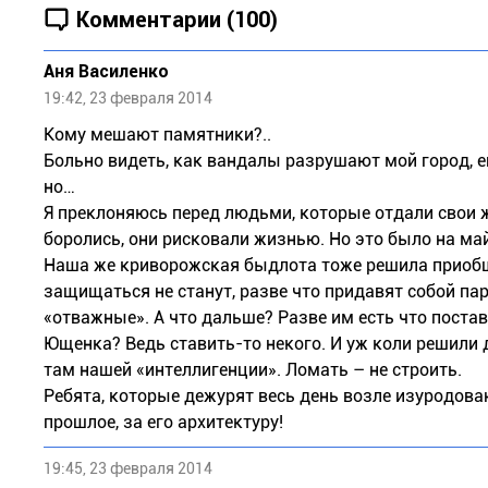
Комментарии (100)
Аня Василенко
19:42, 23 февраля 2014
Кому мешают памятники?..
Больно видеть, как вандалы разрушают мой город, ег
но…
Я преклоняюсь перед людьми, которые отдали свои жи
боролись, они рисковали жизнью. Но это было на ма
Наша же криворожская быдлота тоже решила приобщи
защищаться не станут, разве что придавят собой пар
«отважные». А что дальше? Разве им есть что поста
Ющенка? Ведь ставить-то некого. И уж коли решили д
там нашей «интеллигенции». Ломать – не строить.
Ребята, которые дежурят весь день возле изуродованн
прошлое, за его архитектуру!
19:45, 23 февраля 2014