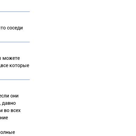
что соседи
ы можете
,все которые
если они
 давно
м во всех
дние
полные