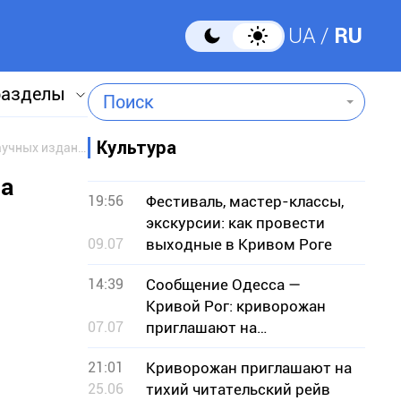
UA
RU
разделы
Поиск
Культура
Криворожский музей презентовал новые радиологические находки, а также несколько научных изданий
 а
19:56
Фестиваль, мастер-классы,
экскурсии: как провести
09.07
выходные в Кривом Роге
14:39
Сообщение Одесса —
Кривой Рог: криворожан
07.07
приглашают на
музыкальный вечер с
21:01
Криворожан приглашают на
гостями из Одессы
25.06
тихий читательский рейв