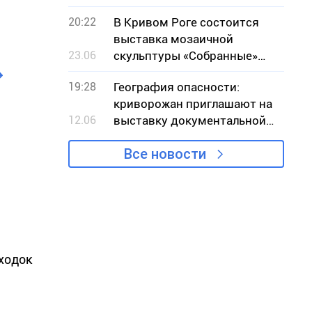
20:22
В Кривом Роге состоится
выставка мозаичной
23.06
скульптуры «Собранные»
местной художницы Ольги
19:28
География опасности:
Марченко
криворожан приглашают на
12.06
выставку документальной
фотографии
Все новости
аходок