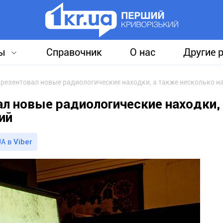
ы
Справочник
О нас
Другие 
л новые радиологические находки,
ий
A в
Viber