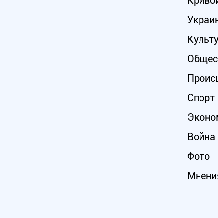
Кривой
Украи
Культ
Общес
Проис
Спорт
Эконо
Война 
Фото
Мнени