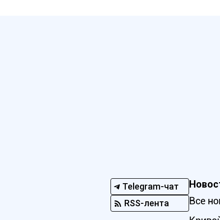
Новос
Telegram-чат
Все но
RSS-лента