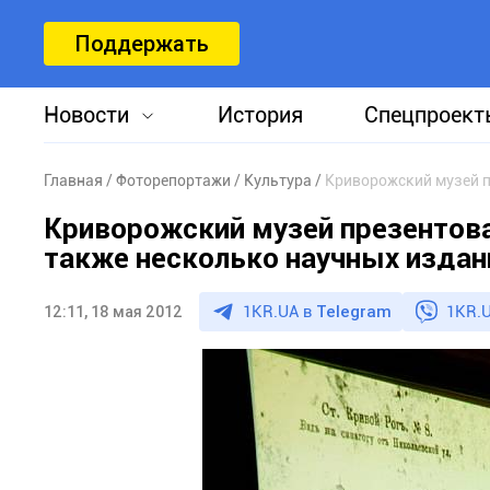
Поддержать
Новости
История
Спецпроект
Главная
Фоторепортажи
Культура
Криворожский музей презентова
также несколько научных издан
1KR.UA в
Telegram
1KR.U
12:11, 18 мая 2012