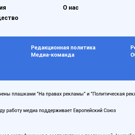
ия
О нас
ество
Редакционная политика
Р
Медиа-команда
О
ены плашками "На правах рекламы" и "Политическая рек
оду работу медиа поддерживает Европейский Союз