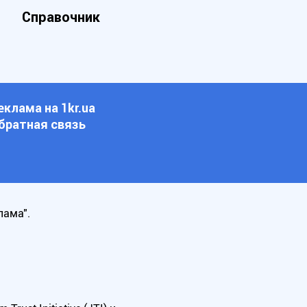
Справочник
еклама на 1kr.ua
братная связь
лама".