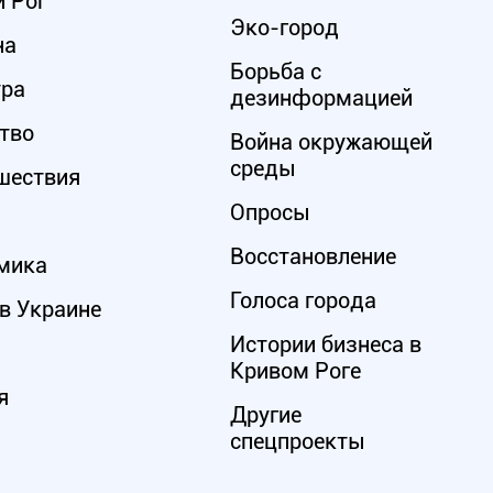
 Рог
Эко-город
на
Борьба с
ура
дезинформацией
тво
Война окружающей
среды
шествия
Опросы
Восстановление
мика
Голоса города
в Украине
Истории бизнеса в
Кривом Роге
я
Другие
спецпроекты