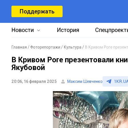
Поддержать
Новости
История
Спецпроект
Главная
Фоторепортажи
Культура
В Кривом Роге презен
В Кривом Роге презентовали кн
Якубовой
1KR.UA
20:06, 16 февраля 2025
Максим Шевченко