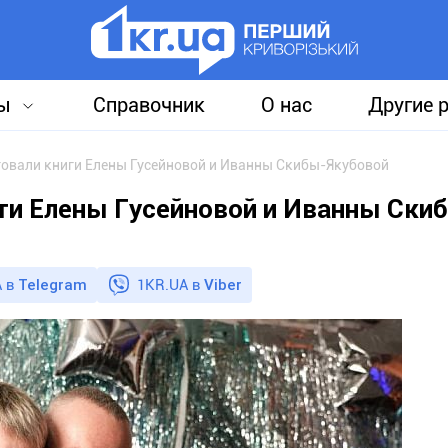
ы
Справочник
О нас
Другие 
товали книги Елены Гусейновой и Иванны Скибы-Якубовой
иги Елены Гусейновой и Иванны Ски
 в
Telegram
1KR.UA в
Viber