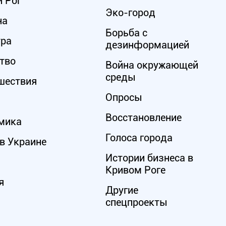
 Рог
Эко-город
на
Борьба с
ура
дезинформацией
тво
Война окружающей
среды
шествия
Опросы
Восстановление
мика
Голоса города
в Украине
Истории бизнеса в
Кривом Роге
я
Другие
спецпроекты