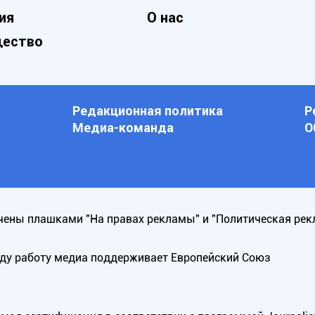
ия
О нас
ество
Редакционная политика
Р
Медиа-команда
О
ены плашками "На правах рекламы" и "Политическая рек
оду работу медиа поддерживает Европейский Союз