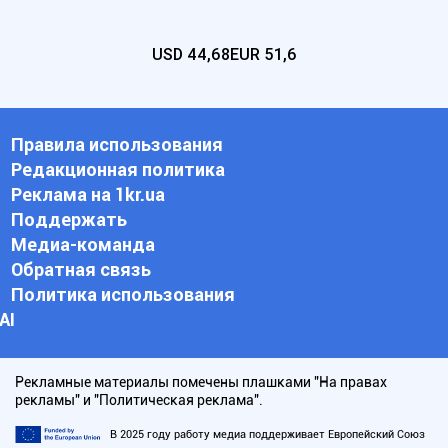
USD
44,68
EUR
51,6
Правила использования
Редакционная политика
Реклама на 1kr.ua
Поддержать
Медиа-команда
Обратная связь
Политика использования
АI
Рекламные материалы помечены плашками "На правах
рекламы" и "Политическая реклама".
В 2025 году работу медиа поддерживает Европейский Союз