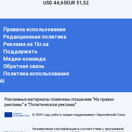
USD
44,65
EUR
51,52
Правила использования
Редакционная политика
Реклама на 1kr.ua
Поддержать
Медиа-команда
Обратная связь
Политика использования
АI
Рекламные материалы помечены плашками "На правах
рекламы" и "Политическая реклама".
В 2025 году работу медиа поддерживает Европейский Союз
Независимая сертификация в соответствии с программой