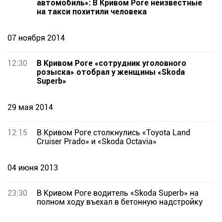
автомобиль»: В Кривом Роге неизвестные
на такси похитили человека
07 ноября 2014
12:30
В Кривом Роге «сотрудник уголовного
розыска» отобрал у женщины «Skoda
Superb»
29 мая 2014
12:15
В Кривом Роге столкнулись «Toyota Land
Cruiser Prado» и «Skoda Octavia»
04 июня 2013
23:30
В Кривом Роге водитель «Skoda Superb» на
полном ходу въехал в бетонную надстройку