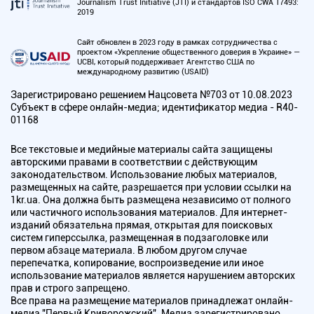
Journalism Trust Initiative (JTI) и стандартов ISO CWA 17493:
2019
Сайт обновлен в 2023 году в рамках сотрудничества с
проектом «Укрепление общественного доверия в Украине» —
UCBI, который поддерживает Агентство США по
международному развитию (USAID)
Зарегистрировано решением Нацсовета №703 от 10.08.2023
Субъект в сфере онлайн-медиа; идентификатор медиа - R40-
01168
Все текстовые и медийные материалы сайта защищены
авторскими правами в соответствии с действующим
законодательством. Использование любых материалов,
размещенных на сайте, разрешается при условии ссылки на
1kr.ua. Она должна быть размещена независимо от полного
или частичного использования материалов. Для интернет-
изданий обязательна прямая, открытая для поисковых
систем гиперссылка, размещенная в подзаголовке или
первом абзаце материала. В любом другом случае
перепечатка, копирование, воспроизведение или иное
использование материалов является нарушением авторских
прав и строго запрещено.
Все права на размещение материалов принадлежат онлайн-
медиа "Первый Криворожский". Медиа зарегистрировано