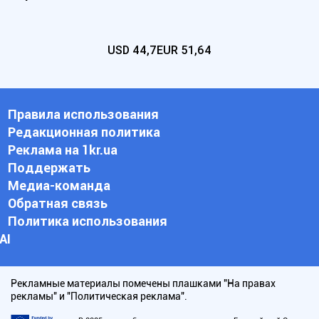
USD
44,7
EUR
51,64
Правила использования
Редакционная политика
Реклама на 1kr.ua
Поддержать
Медиа-команда
Обратная связь
Политика использования
АI
Рекламные материалы помечены плашками "На правах
рекламы" и "Политическая реклама".