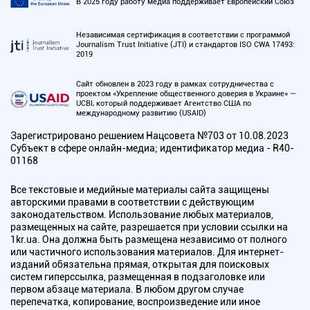
В 2025 году работу медиа поддерживает Европейский Союз
Независимая сертификация в соответствии с программой
Journalism Trust Initiative (JTI) и стандартов ISO CWA 17493:
2019
Сайт обновлен в 2023 году в рамках сотрудничества с
проектом «Укрепление общественного доверия в Украине» —
UCBI, который поддерживает Агентство США по
международному развитию (USAID)
Зарегистрировано решением Нацсовета №703 от 10.08.2023
Субъект в сфере онлайн-медиа; идентификатор медиа - R40-
01168
Все текстовые и медийные материалы сайта защищены
авторскими правами в соответствии с действующим
законодательством. Использование любых материалов,
размещенных на сайте, разрешается при условии ссылки на
1kr.ua. Она должна быть размещена независимо от полного
или частичного использования материалов. Для интернет-
изданий обязательна прямая, открытая для поисковых
систем гиперссылка, размещенная в подзаголовке или
первом абзаце материала. В любом другом случае
перепечатка, копирование, воспроизведение или иное