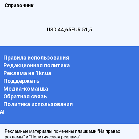
Справочник
USD
44,65
EUR
51,5
Правила использования
Редакционная политика
Реклама на 1kr.ua
Поддержать
Медиа-команда
Обратная связь
Политика использования
АI
Рекламные материалы помечены плашками "На правах
рекламы" и "Политическая реклама".