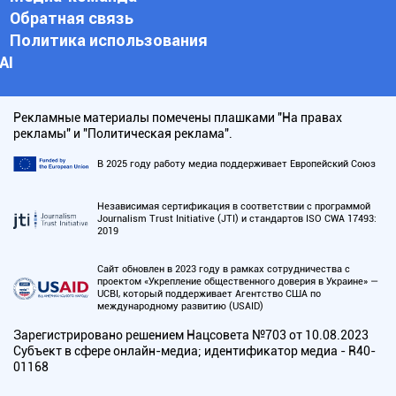
Обратная связь
Политика использования
АI
Рекламные материалы помечены плашками "На правах
рекламы" и "Политическая реклама".
В 2025 году работу медиа поддерживает Европейский Союз
Независимая сертификация в соответствии с программой
Journalism Trust Initiative (JTI) и стандартов ISO CWA 17493:
2019
Сайт обновлен в 2023 году в рамках сотрудничества с
проектом «Укрепление общественного доверия в Украине» —
UCBI, который поддерживает Агентство США по
международному развитию (USAID)
Зарегистрировано решением Нацсовета №703 от 10.08.2023
Субъект в сфере онлайн-медиа; идентификатор медиа - R40-
01168