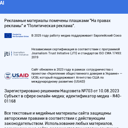
АI
Рекламные материалы помечены плашками "На правах
рекламы" и "Политическая реклама".
В 2025 году работу медиа поддерживает Европейский Союз
Независимая сертификация в соответствии с программой
Journalism Trust Initiative (JTI) и стандартов ISO CWA 17493:
2019
Сайт обновлен в 2023 году в рамках сотрудничества с
проектом «Укрепление общественного доверия в Украине» —
UCBI, который поддерживает Агентство США по
международному развитию (USAID)
Зарегистрировано решением Нацсовета №703 от 10.08.2023
Субъект в сфере онлайн-медиа; идентификатор медиа - R40-
01168
Все текстовые и медийные материалы сайта защищены
авторскими правами в соответствии с действующим
законодательством. Использование любых материалов,