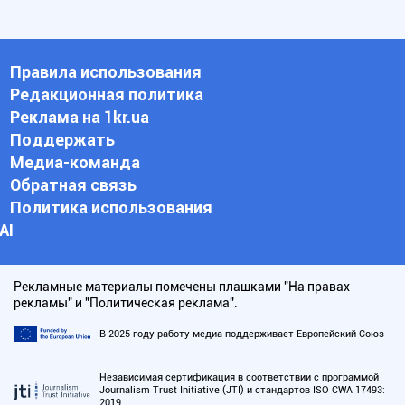
Правила использования
Редакционная политика
Реклама на 1kr.ua
Поддержать
Медиа-команда
Обратная связь
Политика использования
АI
Рекламные материалы помечены плашками "На правах
рекламы" и "Политическая реклама".
В 2025 году работу медиа поддерживает Европейский Союз
Независимая сертификация в соответствии с программой
Journalism Trust Initiative (JTI) и стандартов ISO CWA 17493:
2019