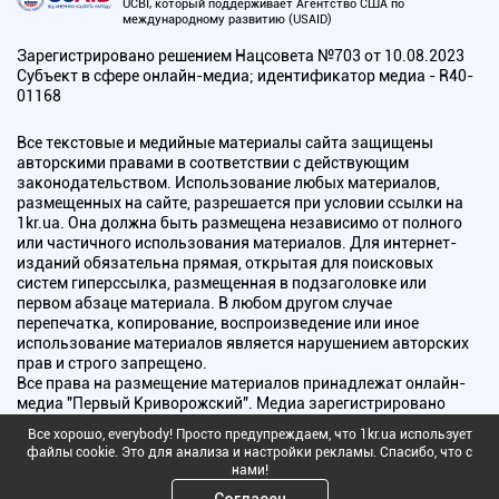
UCBI, который поддерживает Агентство США по
международному развитию (USAID)
Зарегистрировано решением Нацсовета №703 от 10.08.2023
Субъект в сфере онлайн-медиа; идентификатор медиа - R40-
01168
Все текстовые и медийные материалы сайта защищены
авторскими правами в соответствии с действующим
законодательством. Использование любых материалов,
размещенных на сайте, разрешается при условии ссылки на
1kr.ua. Она должна быть размещена независимо от полного
или частичного использования материалов. Для интернет-
изданий обязательна прямая, открытая для поисковых
систем гиперссылка, размещенная в подзаголовке или
первом абзаце материала. В любом другом случае
перепечатка, копирование, воспроизведение или иное
использование материалов является нарушением авторских
прав и строго запрещено.
Все права на размещение материалов принадлежат онлайн-
медиа "Первый Криворожский". Медиа зарегистрировано
Национальным советом Украины по вопросам телевидения и
Все хорошо, everybody! Просто предупреждаем, что 1kr.ua использует
радиовещания.
файлы cookie. Это для анализа и настройки рекламы. Спасибо, что с
нами!
Copyright © 2010 - 2026 Все права защищены
Согласен