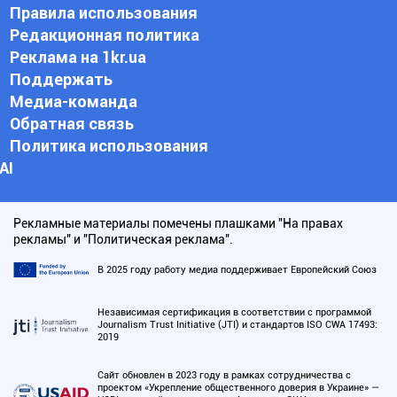
Правила использования
Редакционная политика
Реклама на 1kr.ua
Поддержать
Медиа-команда
Обратная связь
Политика использования
АI
Рекламные материалы помечены плашками "На правах
рекламы" и "Политическая реклама".
В 2025 году работу медиа поддерживает Европейский Союз
Независимая сертификация в соответствии с программой
Journalism Trust Initiative (JTI) и стандартов ISO CWA 17493:
2019
Сайт обновлен в 2023 году в рамках сотрудничества с
проектом «Укрепление общественного доверия в Украине» —