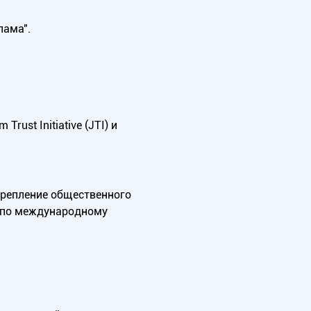
лама".
ust Initiative (JTI) и
крепление общественного
А по международному