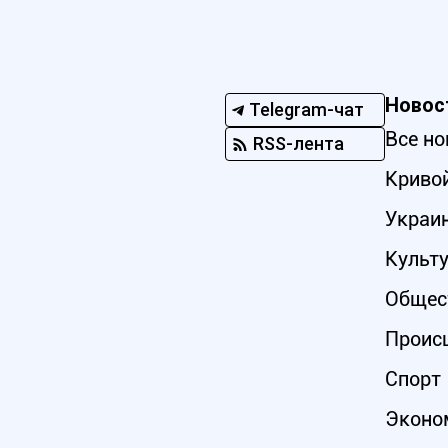
Новос
Telegram-чат
Все но
RSS-лента
Кривой
Украи
Культ
Общес
Проис
Спорт
Эконо