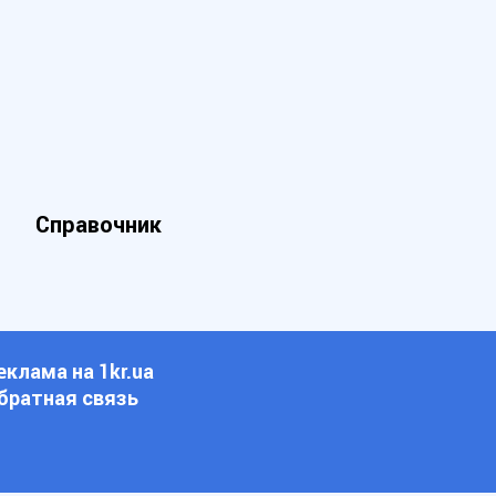
Справочник
еклама на 1kr.ua
братная связь