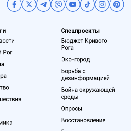
ти
Спецпроекты
вости
Бюджет Кривого
Рога
 Рог
Эко-город
на
Борьба с
ура
дезинформацией
тво
Война окружающей
среды
шествия
Опросы
Восстановление
мика