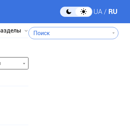
UA
RU
разделы
Поиск
и