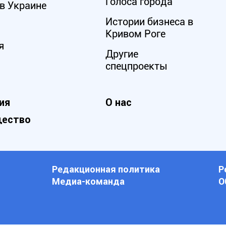
Голоса города
в Украине
Истории бизнеса в
Кривом Роге
я
Другие
спецпроекты
ия
О нас
ество
Редакционная политика
Р
Медиа-команда
О