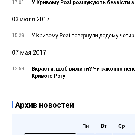
У Кривому Розі розшукують безвісти 
17:01
03 июля 2017
У Кривому Розі повернули додому чотир
15:29
07 мая 2017
Вкрасти, щоб вижити? Чи законно непо
13:59
Кривого Рогу
Архив новостей
Пн
Вт
Ср