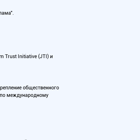
лама".
ust Initiative (JTI) и
крепление общественного
А по международному