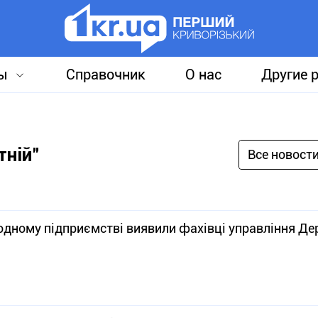
ы
Справочник
О нас
Другие 
тній"
Все новост
одному підприємстві виявили фахівці управління Де