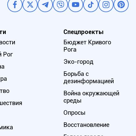
ти
Спецпроекты
вости
Бюджет Кривого
Рога
 Рог
Эко-город
на
Борьба с
ура
дезинформацией
тво
Война окружающей
среды
шествия
Опросы
Восстановление
мика