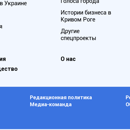
Голоса города
в Украине
Истории бизнеса в
Кривом Роге
я
Другие
спецпроекты
ия
О нас
ество
Редакционная политика
Р
Медиа-команда
О