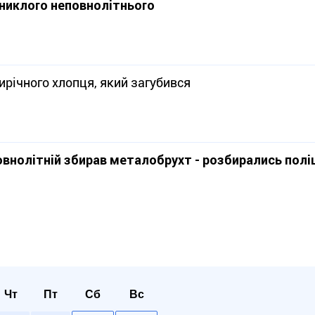
зниклого неповнолітнього
ирічного хлопця, який загубився
внолітній збирав металобрухт - розбирались полі
Чт
Пт
Сб
Вс