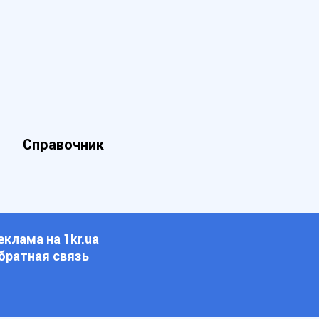
Справочник
еклама на 1kr.ua
братная связь