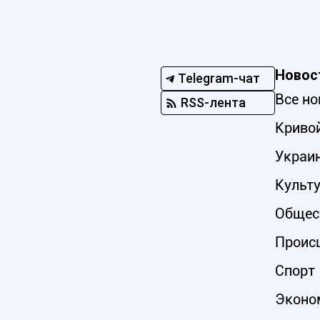
Новос
Telegram-чат
Все но
RSS-лента
Кривой
Украи
Культ
Общес
Проис
Спорт
Эконо