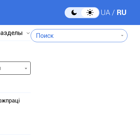
UA
RU
разделы
Поиск
и
ржпраці