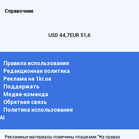
Справочник
USD
44,7
EUR
51,6
Правила использования
Редакционная политика
Реклама на 1kr.ua
Поддержать
Медиа-команда
Обратная связь
Политика использования
АI
Рекламные материалы помечены плашками "На правах