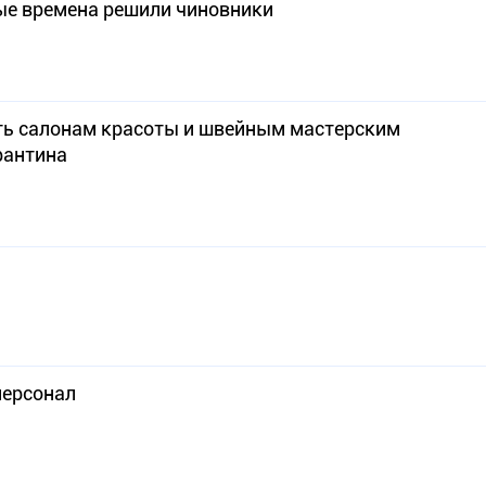
ые времена решили чиновники
ть салонам красоты и швейным мастерским
рантина
персонал