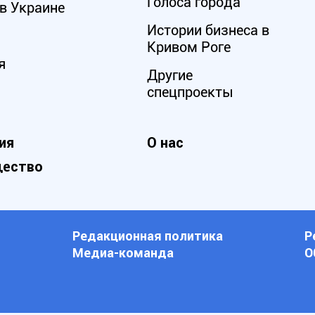
Голоса города
в Украине
Истории бизнеса в
Кривом Роге
я
Другие
спецпроекты
ия
О нас
ество
Редакционная политика
Р
Медиа-команда
О