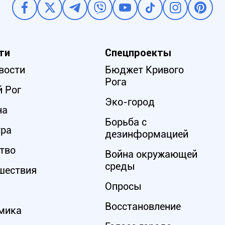
ти
Спецпроекты
вости
Бюджет Кривого
Рога
 Рог
Эко-город
на
Борьба с
ура
дезинформацией
тво
Война окружающей
среды
шествия
Опросы
Восстановление
мика