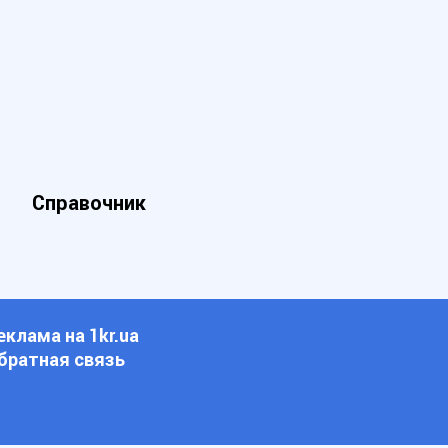
Справочник
еклама на 1kr.ua
братная связь