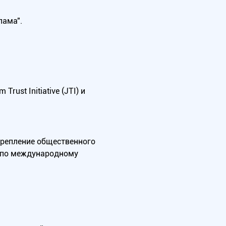
лама".
ust Initiative (JTI) и
крепление общественного
А по международному