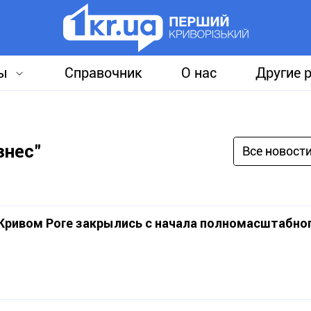
ы
Справочник
О нас
Другие 
знес"
Все новост
 Кривом Роге закрылись с начала полномасштабно