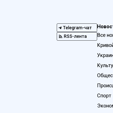
Новос
Telegram-чат
Все но
RSS-лента
Кривой
Украи
Культ
Общес
Проис
Спорт
Эконо