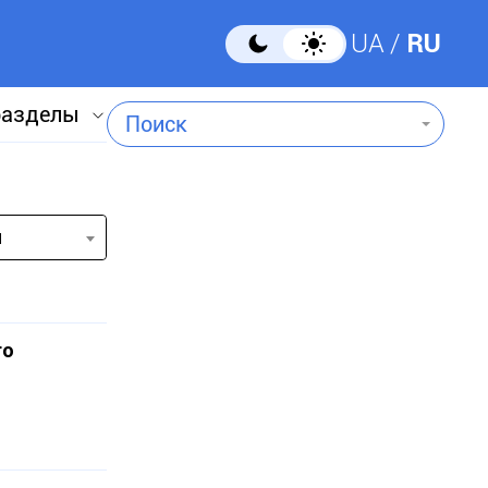
UA
RU
разделы
Поиск
и
го