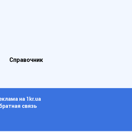
Справочник
еклама на 1kr.ua
братная связь