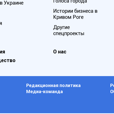
Голоса города
в Украине
Истории бизнеса в
Кривом Роге
я
Другие
спецпроекты
ия
О нас
ество
Редакционная политика
Р
Медиа-команда
О