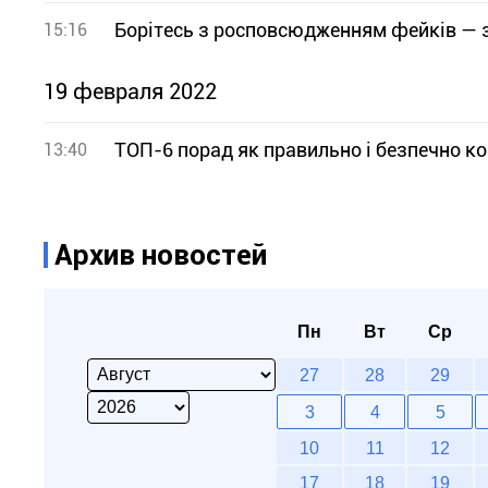
Борітесь з росповсюдженням фейків — 
15:16
19 февраля 2022
ТОП-6 порад як правильно і безпечно к
13:40
Архив новостей
Пн
Вт
Ср
27
28
29
3
4
5
10
11
12
17
18
19