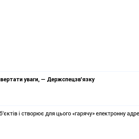
 звертати уваги, — Держспецзв'язку
б’єктів і створює для цього «гарячу» електронну адр