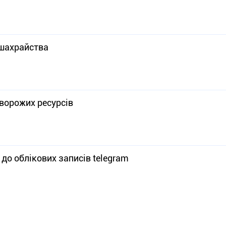
 шахрайства
 ворожих ресурсів
до облікових записів telegram