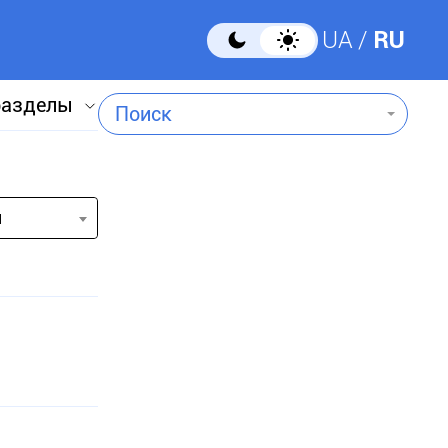
UA
RU
разделы
Поиск
и