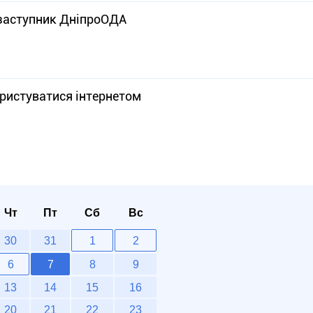
заступник ДніпроОДА
ористуватися інтернетом
Чт
Пт
Сб
Вс
30
31
1
2
6
7
8
9
13
14
15
16
20
21
22
23