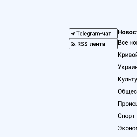
Новос
Telegram-чат
Все но
RSS-лента
Кривой
Украи
Культ
Общес
Проис
Спорт
Эконо