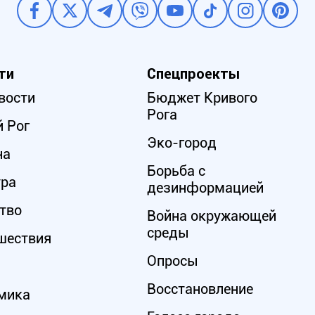
ти
Спецпроекты
вости
Бюджет Кривого
Рога
 Рог
Эко-город
на
Борьба с
ура
дезинформацией
тво
Война окружающей
среды
шествия
Опросы
Восстановление
мика