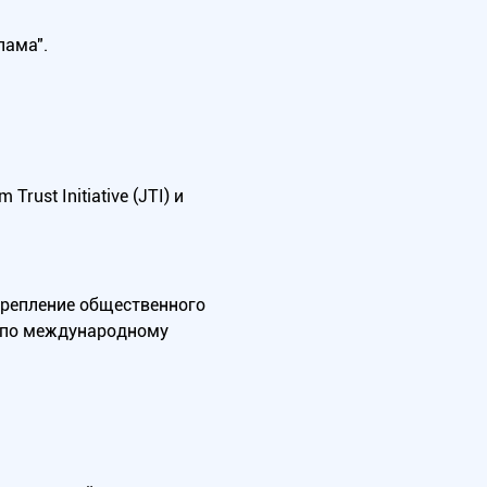
лама".
ust Initiative (JTI) и
крепление общественного
А по международному