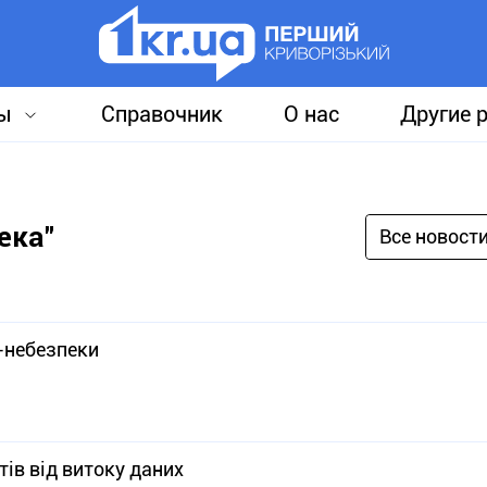
ы
Справочник
О нас
Другие 
ека"
Все новост
н-небезпеки
тів від витоку даних