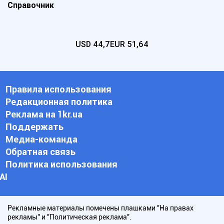
Справочник
USD
44,7
EUR
51,64
Правила использования
Редакционная политика
Реклама на 1kr.ua
Поддержать
Медиа-команда
Обратная связь
Политика использования
АI
Рекламные материалы помечены плашками "На правах
рекламы" и "Политическая реклама".