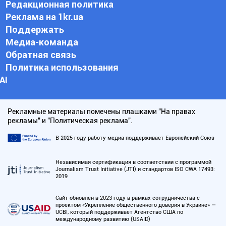
Редакционная политика
Реклама на 1kr.ua
Поддержать
Медиа-команда
Обратная связь
Политика использования
АI
Рекламные материалы помечены плашками "На правах
рекламы" и "Политическая реклама".
В 2025 году работу медиа поддерживает Европейский Союз
Независимая сертификация в соответствии с программой
Journalism Trust Initiative (JTI) и стандартов ISO CWA 17493:
2019
Сайт обновлен в 2023 году в рамках сотрудничества с
проектом «Укрепление общественного доверия в Украине» —
UCBI, который поддерживает Агентство США по
международному развитию (USAID)