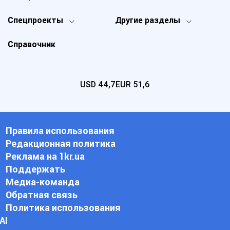
Спецпроекты
Другие разделы
Справочник
USD
44,7
EUR
51,6
Правила использования
Редакционная политика
Реклама на 1kr.ua
Поддержать
Медиа-команда
Обратная связь
Политика использования
АI