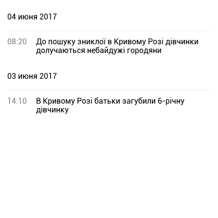
04 июня 2017
08:20
До пошуку зниклої в Кривому Розі дівчинки
долучаються небайдужі городяни
03 июня 2017
14:10
В Кривому Розі батьки загубили 6-річну
дівчинку