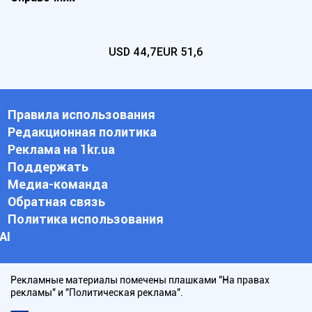
USD
44,7
EUR
51,6
Правила использования
Редакционная политика
Реклама на 1kr.ua
Поддержать
Медиа-команда
Обратная связь
Политика использования
АI
Рекламные материалы помечены плашками "На правах
рекламы" и "Политическая реклама".