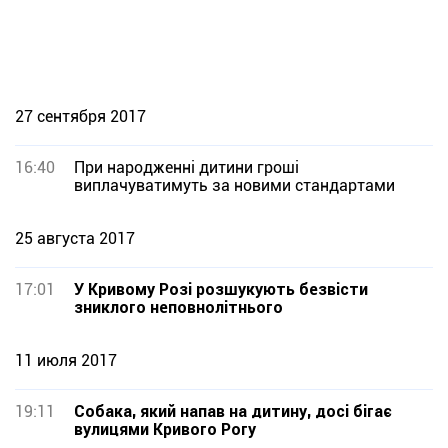
27 сентября 2017
16:40
При народженні дитини гроші
виплачуватимуть за новими стандартами
25 августа 2017
17:01
У Кривому Розі розшукують безвісти
зниклого неповнолітнього
11 июля 2017
19:11
Собака, який напав на дитину, досі бігає
вулицями Кривого Рогу