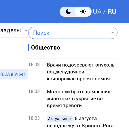
UA
RU
разделы
Поиск
Общество
16:03
Врачи подозревают опухоль
поджелудочной:
R.UA в
Viber
криворожан просят помочь
собрать средства на
18:03
Можно ли брать домашних
операцию
животных в укрытие во
время тревоги
18:23
8 августа
Актуальное
неподалеку от Кривого Рога