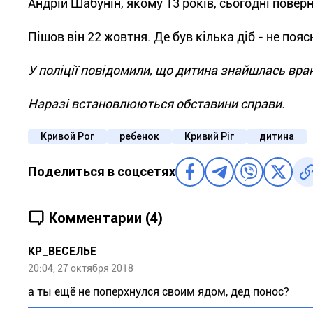
Андрій Шабунін, якому 13 років, сьогодні повер
Пішов він 22 жовтня. Де був кілька діб - не поя
У поліції повідомили, що дитина знайшлась вранц
Наразі встановлюються обставини справи.
Кривой Рог
ребенок
Кривий Ріг
дитина
Поделиться в соцсетях
Комментарии (4)
КР_ВЕСЕЛЬЕ
20:04, 27 октября 2018
а ты ещё не поперхнулся своим ядом, дед понос?