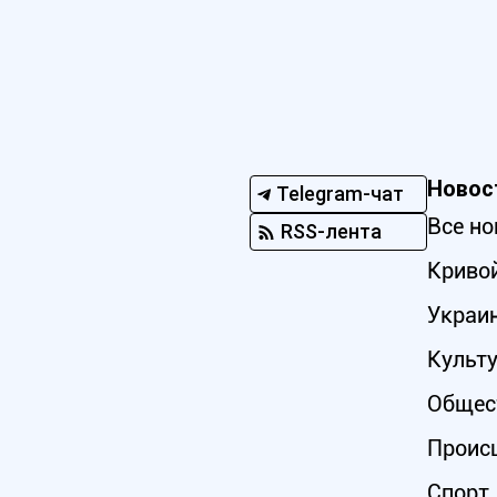
Новос
Telegram-чат
Все но
RSS-лента
Кривой
Украи
Культ
Общес
Проис
Спорт