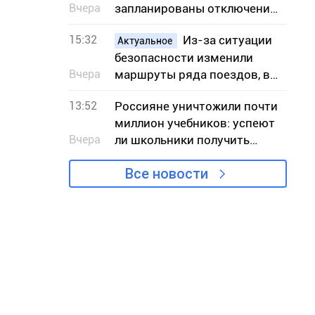
Вчера
запланированы отключения
света – адреса
15:32
Из-за ситуации
Актуальное
безопасности изменили
Вчера
маршруты ряда поездов, в
частности сообщением с
13:52
Россияне уничтожили почти
Кривым Рогом
миллион учебников: успеют
Вчера
ли школьники получить
книги к учебному году
Все новости