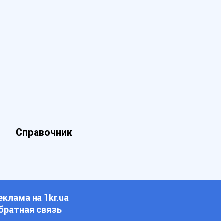
Справочник
еклама на 1kr.ua
братная связь