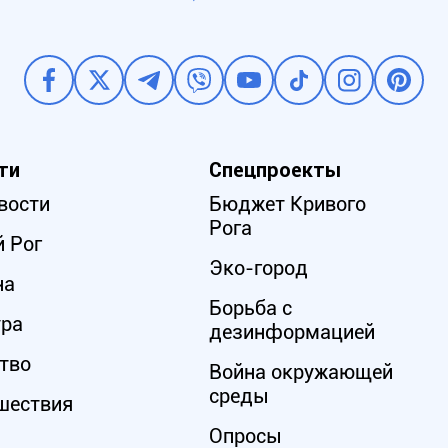
ти
Спецпроекты
вости
Бюджет Кривого
Рога
 Рог
Эко-город
на
Борьба с
ура
дезинформацией
тво
Война окружающей
среды
шествия
Опросы