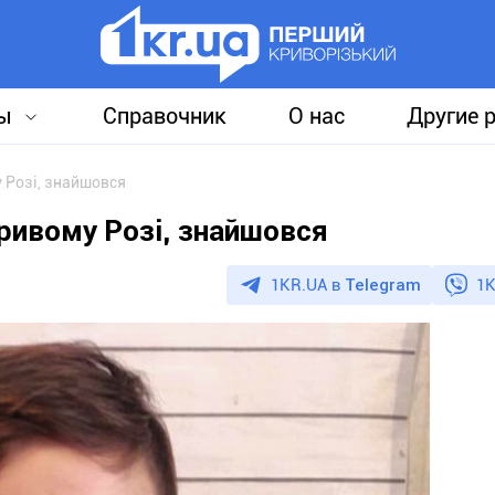
ы
Справочник
О нас
Другие 
у Розі, знайшовся
Кривому Розі, знайшовся
1KR.UA в
Telegram
1K