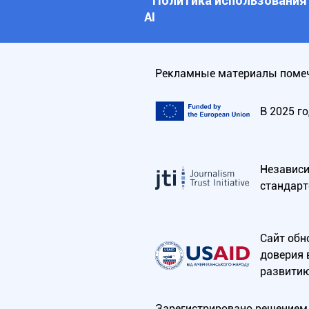
Политика использования
АI
Рекламные материалы помеч
В 2025 г
Независим
стандарт
Сайт обн
доверия 
развитию
Зарегистрировано решением 