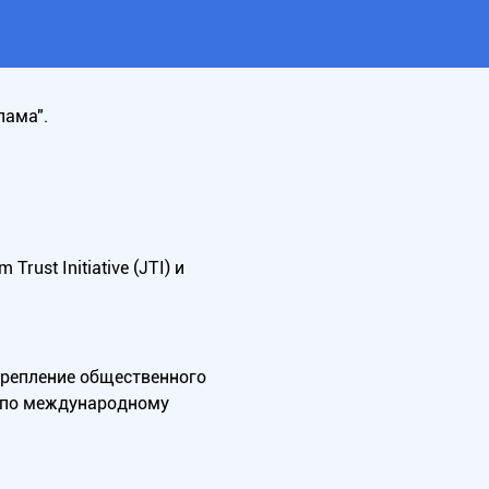
лама".
ust Initiative (JTI) и
крепление общественного
А по международному