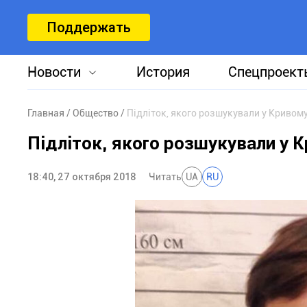
Поддержать
Новости
История
Спецпроект
Главная
Общество
Підліток, якого розшукували у Кривом
Підліток, якого розшукували у 
18:40, 27 октября 2018
Читать
UA
RU