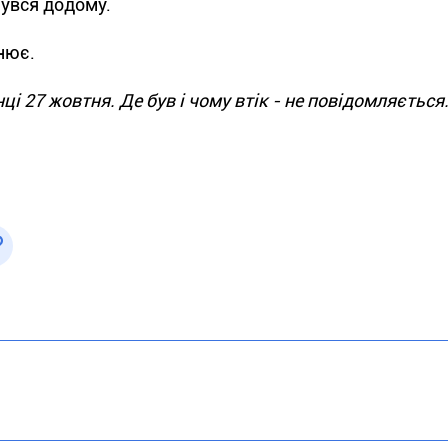
нувся додому.
снює.
і 27 жовтня. Де був і чому втік - не повідомляється