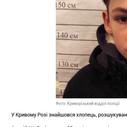
Фото: Криворізький відділ поліції
У Кривому Розі знайшовся хлопець, розшукува