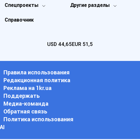
Спецпроекты
Другие разделы
Справочник
USD
44,65
EUR
51,5
Правила использования
Редакционная политика
Реклама на 1kr.ua
Поддержать
Медиа-команда
Обратная связь
Политика использования
АI