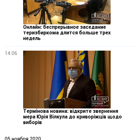
Онлайн: беспрерывное заседание
теризбиркома длится больше трех
недель
14:06
Термінова новина: відкрите звернення
мера Юрія Вілкула до криворіжців щодо
виборів
05 ноября 2020