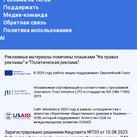
Поддержать
Медиа-команда
Обратная связь
Политика использования
АI
Рекламные материалы помечены плашками "На правах
рекламы" и "Политическая реклама".
В 2025 году работу медиа поддерживает Европейский Союз
Независимая сертификация в соответствии с программой
Journalism Trust Initiative (JTI) и стандартов ISO CWA 17493:
2019
Сайт обновлен в 2023 году в рамках сотрудничества с
проектом «Укрепление общественного доверия в Украине» —
UCBI, который поддерживает Агентство США по
международному развитию (USAID)
Зарегистрировано решением Нацсовета №703 от 10.08.2023