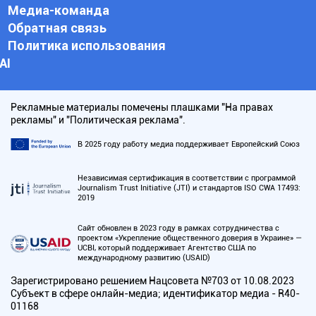
Медиа-команда
Обратная связь
Политика использования
АI
Рекламные материалы помечены плашками "На правах
рекламы" и "Политическая реклама".
В 2025 году работу медиа поддерживает Европейский Союз
Независимая сертификация в соответствии с программой
Journalism Trust Initiative (JTI) и стандартов ISO CWA 17493:
2019
Сайт обновлен в 2023 году в рамках сотрудничества с
проектом «Укрепление общественного доверия в Украине» —
UCBI, который поддерживает Агентство США по
международному развитию (USAID)
Зарегистрировано решением Нацсовета №703 от 10.08.2023
Субъект в сфере онлайн-медиа; идентификатор медиа - R40-
01168