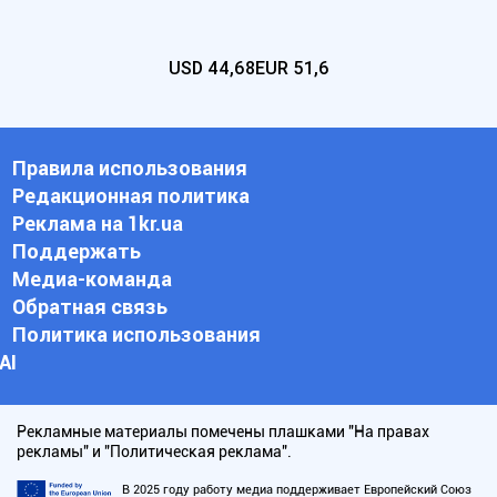
USD
44,68
EUR
51,6
Правила использования
Редакционная политика
Реклама на 1kr.ua
Поддержать
Медиа-команда
Обратная связь
Политика использования
АI
Рекламные материалы помечены плашками "На правах
рекламы" и "Политическая реклама".
В 2025 году работу медиа поддерживает Европейский Союз