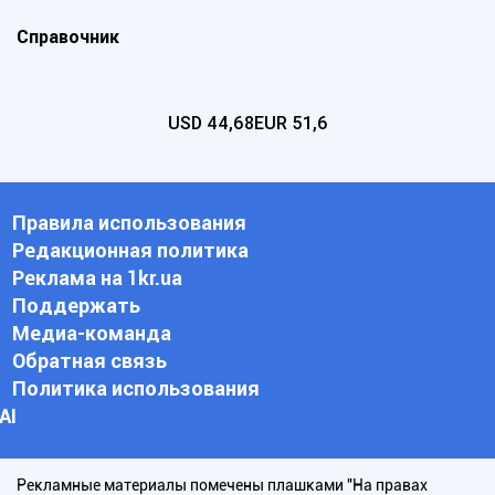
Справочник
USD
44,68
EUR
51,6
Правила использования
Редакционная политика
Реклама на 1kr.ua
Поддержать
Медиа-команда
Обратная связь
Политика использования
АI
Рекламные материалы помечены плашками "На правах