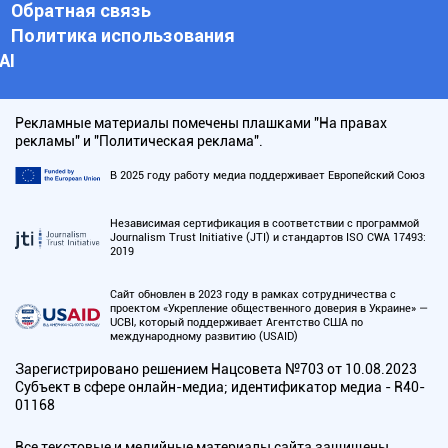
Обратная связь
Политика использования
АI
Рекламные материалы помечены плашками "На правах
рекламы" и "Политическая реклама".
В 2025 году работу медиа поддерживает Европейский Союз
Независимая сертификация в соответствии с программой
Journalism Trust Initiative (JTI) и стандартов ISO CWA 17493:
2019
Сайт обновлен в 2023 году в рамках сотрудничества с
проектом «Укрепление общественного доверия в Украине» —
UCBI, который поддерживает Агентство США по
международному развитию (USAID)
Зарегистрировано решением Нацсовета №703 от 10.08.2023
Субъект в сфере онлайн-медиа; идентификатор медиа - R40-
01168
Все текстовые и медийные материалы сайта защищены