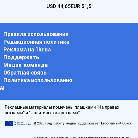
USD
44,65
EUR
51,5
Правила использования
Редакционная политика
Реклама на 1kr.ua
Поддержать
Медиа-команда
Обратная связь
Политика использования
АI
Рекламные материалы помечены плашками "На правах
рекламы" и "Политическая реклама".
В 2025 году работу медиа поддерживает Европейский Союз